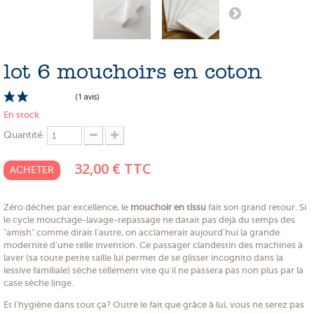
PROMOTIONS
NOS MATIERES
lot 6 mouchoirs en coton
NOS ARTISANS
NOS CLIENTS ONT DU TALENT
En stock
SLOW E-SHOP
Quantité
A PROPOS
32,00 €
TTC
ACHETER
LE SHOWROOM
Zéro déchet par excellence, le
mouchoir en tissu
fait son grand retour. Si
le cycle mouchage-lavage-repassage ne datait pas déjà du temps des
(1 avis)
"amish" comme dirait l'autre, on acclamerait aujourd'hui la grande
modernité d'une telle invention. Ce passager clandestin des machines à
laver (sa toute petite taille lui permet de se glisser incognito dans la
lessive familiale) sèche tellement vite qu'il ne passera pas non plus par la
case sèche linge.
Et l'hygiène dans tout ça? Outre le fait que grâce à lui, vous ne serez pas