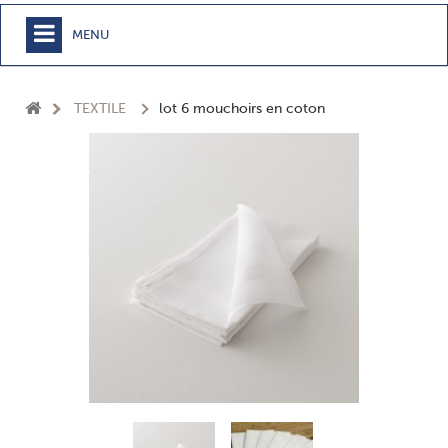
MENU
+
MEUBLE
TEXTILE
lot 6 mouchoirs en coton
+
CHAMBRE
+
TEXTILE
+
TABLE
+
CUISSON
+
BUANDERIE - SDB
+
ACCESSOIRES MAISON
+
JARDIN
+
EPICERIE
NOUVEAUTÉS