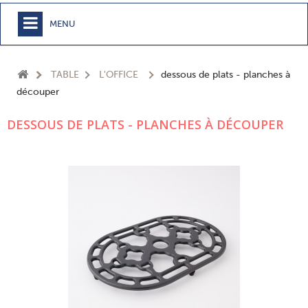
MENU
+
MEUBLE
TABLE
L'OFFICE
dessous de plats - planches à
+
CHAMBRE
découper
+
TEXTILE
DESSOUS DE PLATS - PLANCHES À DÉCOUPER
+
TABLE
+
CUISSON
+
BUANDERIE - SDB
+
ACCESSOIRES MAISON
+
JARDIN
+
EPICERIE
NOUVEAUTÉS