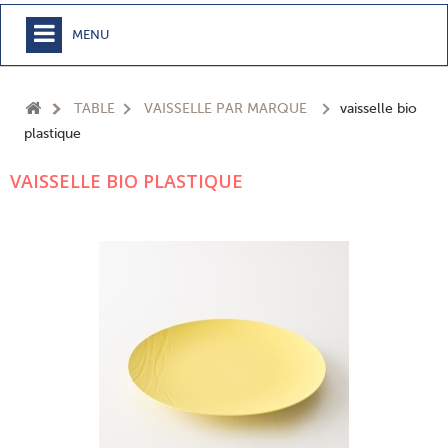
MENU
+
MEUBLE
TABLE
VAISSELLE PAR MARQUE
vaisselle bio
+
CHAMBRE
plastique
+
TEXTILE
VAISSELLE BIO PLASTIQUE
+
TABLE
+
CUISSON
+
BUANDERIE - SDB
+
ACCESSOIRES MAISON
+
JARDIN
+
EPICERIE
NOUVEAUTÉS