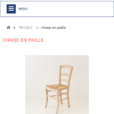
MENU
+
MEUBLE
MEUBLE
chaise en paille
+
CHAMBRE
CHAISE EN PAILLE
+
TEXTILE
+
TABLE
+
CUISSON
+
BUANDERIE - SDB
+
ACCESSOIRES MAISON
+
JARDIN
+
EPICERIE
NOUVEAUTÉS