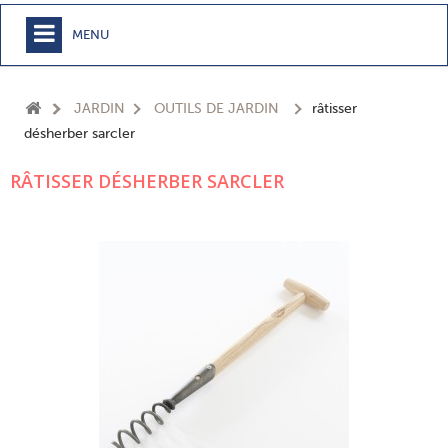
MENU
+
MEUBLE
JARDIN
OUTILS DE JARDIN
râtisser
+
CHAMBRE
désherber sarcler
+
TEXTILE
RÂTISSER DÉSHERBER SARCLER
+
TABLE
+
CUISSON
+
BUANDERIE - SDB
+
ACCESSOIRES MAISON
+
JARDIN
+
EPICERIE
NOUVEAUTÉS