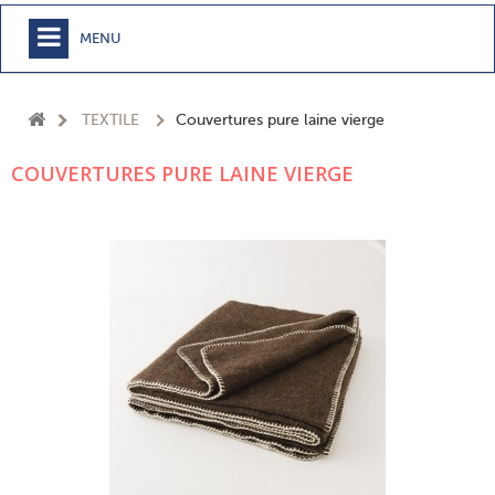
MENU
+
MEUBLE
TEXTILE
Couvertures pure laine vierge
+
CHAMBRE
COUVERTURES PURE LAINE VIERGE
+
TEXTILE
+
TABLE
+
CUISSON
+
BUANDERIE - SDB
+
ACCESSOIRES MAISON
+
JARDIN
+
EPICERIE
NOUVEAUTÉS