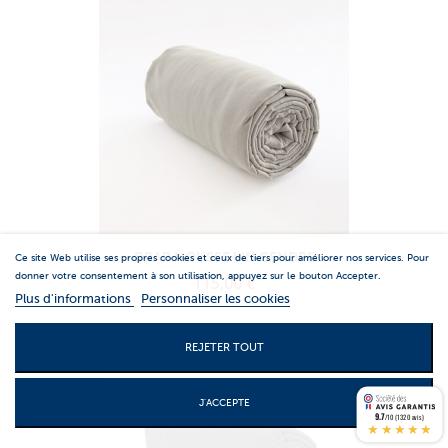
DRAP HOUSSE LIN CENDRE
Ce site Web utilise ses propres cookies et ceux de tiers pour améliorer nos services. Pour
donner votre consentement à son utilisation, appuyez sur le bouton Accepter.
115,00 €
Plus d'informations
Personnaliser les cookies
REJETER TOUT
J'ACCEPTE
9.7
/10 (1320 avis)
★★★★★