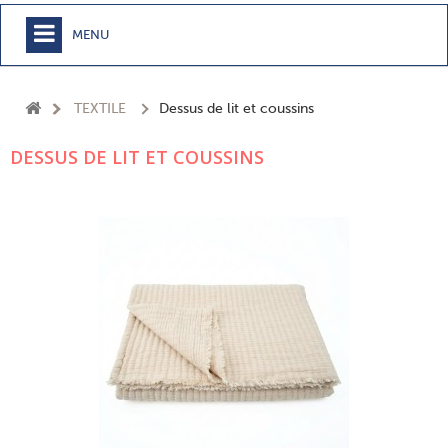
MENU
+
MEUBLE
TEXTILE
Dessus de lit et coussins
+
CHAMBRE
DESSUS DE LIT ET COUSSINS
+
TEXTILE
+
TABLE
+
CUISSON
+
BUANDERIE - SDB
+
ACCESSOIRES MAISON
+
JARDIN
+
EPICERIE
NOUVEAUTÉS