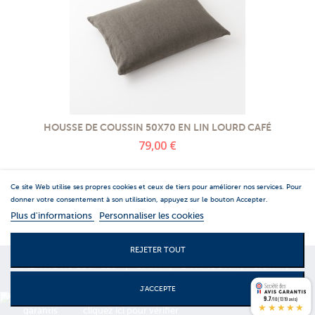
HOUSSE DE COUSSIN 50X70 EN LIN LOURD CAFÉ
79,00 €
Ce site Web utilise ses propres cookies et ceux de tiers pour améliorer nos services. Pour
donner votre consentement à son utilisation, appuyez sur le bouton Accepter.
Plus d'informations
Personnaliser les cookies
REJETER TOUT
MENTIONS LEGALES
|
S.A.V.
|
LIVRAISON
|
C.G.V
|
CONTACTS
J'ACCEPTE
Marchand approuvé par la Société des Avis Garantis,
9.7
/10 (1319 avis)
★★★★★
cliquez ici pour vérifier
.