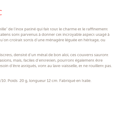
(1 avis)
C
ille" de l'inox patiné qui fait tout le charme et le raffinement
italiens sont parvenus à donner cet incroyable aspect usagé à
u'on croirait sortis d'une ménagère léguée en héritage, ou
iscrets, densité d'un métal de bon aloi, ces couverts sauront
asions, mais, faciles d'entretien, pourront également être
esoin d'être astiqués, vont au lave-vaisselle, et ne rouillent pas.
8/10. Poids 20 g, longueur 12 cm. Fabriqué en Italie.