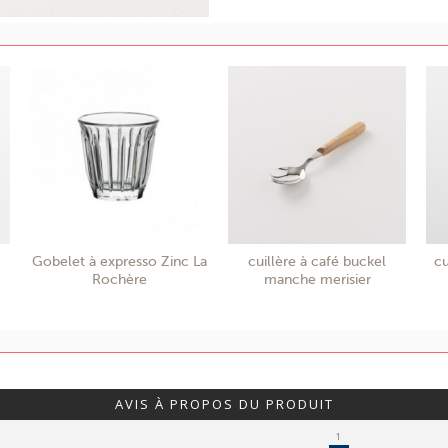
Gobelet à expresso Zinc La
cuillère à café buckel
cu
Rochère
manche merisier
AVIS À PROPOS DU PRODUIT
1