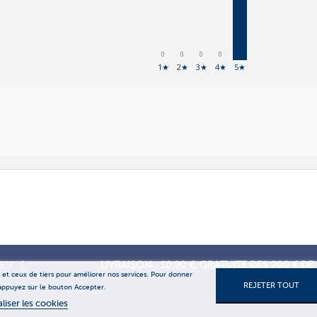
0
0
0
0
1★
2★
3★
4★
5★
G.V
|
LIVRAISON : 10,90 €, GRATUITE DES 200 € 
s et ceux de tiers pour améliorer nos services. Pour donner
REJETER TOUT
 appuyez sur le bouton Accepter.
liser les cookies