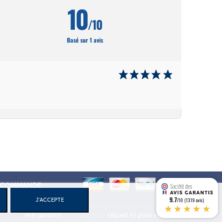
10
/10
Basé sur 1 avis
DE COMMANDE
9.7
/10 (1319 avis)
J'ACCEPTE
★★★★★
Marchand approuvé par la Société des
Avis Garantis,
cliquez ici pour vérifier
.