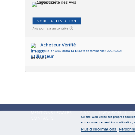
VOIR L'ATTESTATION
Avis soumis à un contrôle
Acheteur Vérifié
Publié le 12/08/2020 à 14:13
(Date de commande : 25/07/2020)
de qualié
MENTIONS LEGALES
|
S.A.V.
|
LIVRAISON
|
C.
Ce site Web utilise ses propres cookie
CONTACTS
votre consentement à son utilisation,
Plus d'informations
Personna