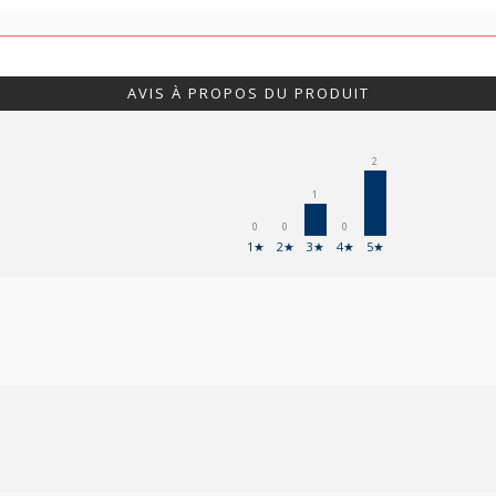
AVIS À PROPOS DU PRODUIT
2
1
0
0
0
1★
2★
3★
4★
5★