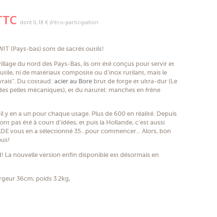
(3 avis)
TTC
dont
0,18 €
d'éco-participation
EWIT (Pays-bas) sont de sacrés outils!
village du nord des Pays-Bas, ils ont été conçus pour servir et
tile, ni de matériaux composite ou d'inox rutilant, mais le
rais". Du costaud:
acier au Bore
brut de forge et ultra-dur (Le
 des pelles mécaniques), et du naturel: manches en frêne
, il y en a un pour chaque usage. Plus de 600 en réalité. Depuis
t pas été à court d'idées, et puis la Hollande, c'est aussi
DE vous en a sélectionné 35...pour commencer... Alors, bon
ous!
d! La nouvelle version enfin disponible est désormais en
rgeur 36cm, poids 3.2kg,