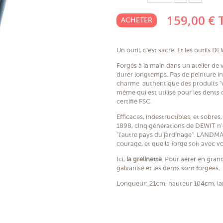
159,00 €
ACHETER
Un outil, c'est sacré. Et les outils D
Forgés à la main dans un atelier de 
durer longtemps. Pas de peinture inu
charme authentique des produits "v
même qui est utilisé pour les dents
certifié FSC.
Efficaces, indestructibles, et sobres
1898, cinq générations de DEWIT n'on
"l'autre pays du jardinage". LANDMA
courage, et que la forge soit avec v
Ici,
la grelinette
. Pour aérer en gran
galvanisé et les dents sont forgées.
Longueur: 21cm, hauteur 104cm, la