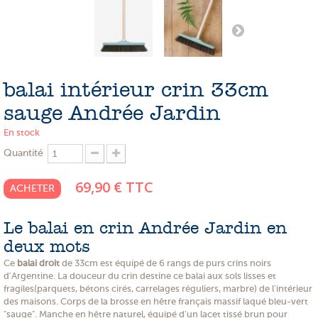
PROMOTIONS
NOS MATIERES
NOS ARTISANS
balai intérieur crin 33cm
NOS CLIENTS ONT DU TALENT
sauge Andrée Jardin
SLOW E-SHOP
En stock
Quantité
A PROPOS
69,90 €
TTC
LE SHOWROOM
ACHETER
Le balai en crin Andrée Jardin en
deux mots
Ce
balai droit
de 33cm est équipé de 6 rangs de purs crins noirs
d'Argentine. La douceur du crin destine ce balai aux sols lisses et
fragiles(parquets, bétons cirés, carrelages réguliers, marbre) de l'intérieur
des maisons. Corps de la brosse en hêtre français massif laqué bleu-vert
"sauge". Manche en hêtre naturel, équipé d'un lacet tissé brun pour