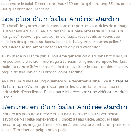
suspendre le balai. Dimensions: haut 139 cm, larg 6 cm, long 33 cm, poids
800g. Fabrication française.
Les plus d'un balai Andrée Jardin
"Du balai", le synthétique, la camelote d'import, et les articles de ménage
tristounets! ANDREE JARDIN réhabilite la belle brosserie utilitaire "à la
française". Souvent perçus comme cheaps, rébarbatifs et voués aux
linéaires des grandes surfaces, les balais, balayettes et autres pelles à
poussières se métamorphosent ici en objets d'exception.
100% made in France par la troisième génération d'artisans brossiers, ils
respectent la tradition (montage à l'ancienne, lignes intemporelles, faits
main), la nature (hêtre massif, crin de cheval), et le souci du détail (lacet,
bague de fixation en alu brossé, coloris raffiné).
ANDREE JARDIN s'est logiquement vue décerner le label EPV (
Entreprise
du Patrimoine Vivant
) qui récompense les savoir-faire artisanaux et
industriels d'excellence.
En cliquant ici, découvrez une vidéo sur Andrée
Jardin.
L'entretien d'un balai Andrée Jardin
Plonger les poils de la brosse ou du balai dans de l'eau savonneuse
(savon de Marseille par exemple). Rincez à l'eau tiède. Secouer l'eau
restante après rinçage. Laisser sécher à température ambiante, poils vers
le bas. Terminer en peignant les poils.