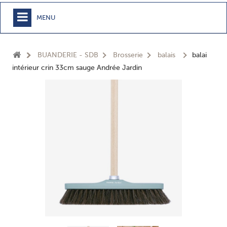
MENU
+
MEUBLE
BUANDERIE - SDB
Brosserie
balais
balai
+
CHAMBRE
intérieur crin 33cm sauge Andrée Jardin
+
TEXTILE
+
TABLE
+
CUISSON
+
BUANDERIE - SDB
+
ACCESSOIRES MAISON
+
JARDIN
+
EPICERIE
NOUVEAUTÉS