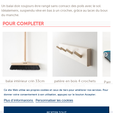
Un balai doit toujours être rangé sans contact des poils avec le sol.
Idéalement, suspendu tête en bas à un crochet, grâce au lacet du bout
du manche.
POUR COMPLETER
balai intérieur crin 33cm
patère en bois 4 crochets
Panto
naturel Andrée Jardin
Iris Hantverk
Ce site Web utilise ses propres cookies et ceux de tiers pour améliorer nos services. Pour
donner votre consentement à son utilisation, appuyez sur le bouton Accepter.
Plus d'informations
Personnaliser les cookies
REJETER TOUT