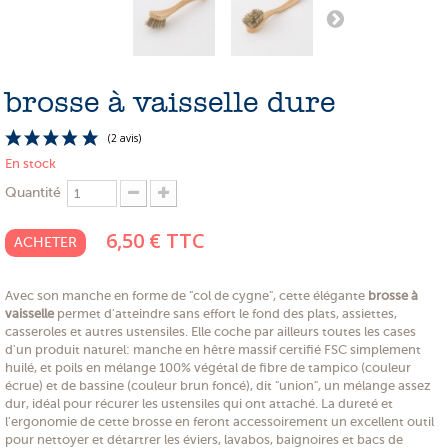
PROMOTIONS
NOS MATIERES
brosse à vaisselle dure
NOS ARTISANS
NOS CLIENTS ONT DU TALENT
En stock
SLOW E-SHOP
Quantité
A PROPOS
6,50 €
TTC
ACHETER
LE SHOWROOM
Avec son manche en forme de "col de cygne", cette élégante
brosse à
vaisselle
permet d'atteindre sans effort le fond des plats, assiettes,
(2 avis)
casseroles et autres ustensiles. Elle coche par ailleurs toutes les cases
d'un produit naturel: manche en hêtre massif certifié FSC simplement
huilé, et poils en mélange 100% végétal de fibre de tampico (couleur
écrue) et de bassine (couleur brun foncé), dit "union", un mélange assez
dur, idéal pour récurer les ustensiles qui ont attaché. La dureté et
l'ergonomie de cette brosse en feront accessoirement un excellent outil
pour nettoyer et détartrer les éviers, lavabos, baignoires et bacs de