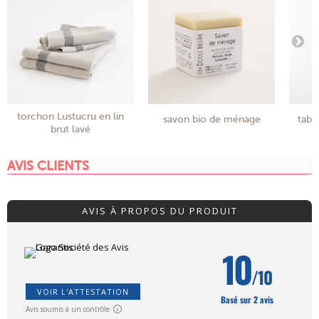
torchon Lustucru en lin
savon bio de ménage
tabli
brut lavé
AVIS CLIENTS
AVIS À PROPOS DU PRODUIT
10
/10
VOIR L'ATTESTATION
Basé sur 2 avis
Avis soumis à un contrôle