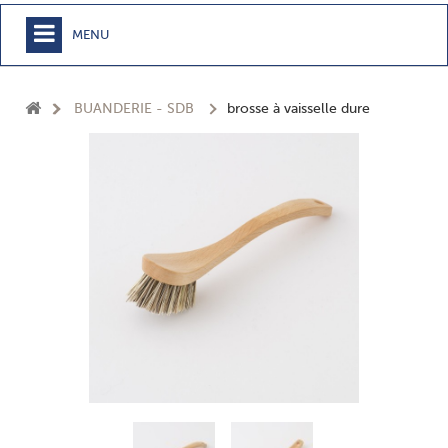
MENU
+
MEUBLE
BUANDERIE - SDB
brosse à vaisselle dure
+
CHAMBRE
+
TEXTILE
+
TABLE
+
CUISSON
+
BUANDERIE - SDB
+
ACCESSOIRES MAISON
+
JARDIN
+
EPICERIE
NOUVEAUTÉS