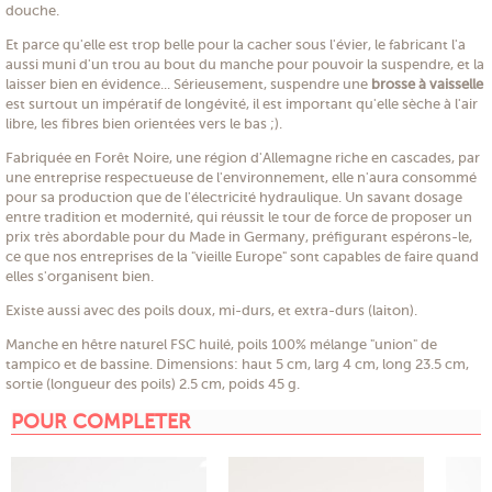
douche.
Et parce qu'elle est trop belle pour la cacher sous l'évier, le fabricant l'a
aussi muni d'un trou au bout du manche pour pouvoir la suspendre, et la
laisser bien en évidence... Sérieusement, suspendre une
brosse à vaisselle
est surtout un impératif de longévité, il est important qu'elle sèche à l'air
libre, les fibres bien orientées vers le bas ;).
Fabriquée en Forêt Noire, une région d'Allemagne riche en cascades, par
une entreprise respectueuse de l'environnement, elle n'aura consommé
pour sa production que de l'électricité hydraulique. Un savant dosage
entre tradition et modernité, qui réussit le tour de force de proposer un
prix très abordable pour du Made in Germany, préfigurant espérons-le,
ce que nos entreprises de la "vieille Europe" sont capables de faire quand
elles s'organisent bien.
Existe aussi avec des poils doux, mi-durs, et extra-durs (laiton).
Manche en hêtre naturel FSC huilé, poils 100% mélange "union" de
tampico et de bassine. Dimensions: haut 5 cm, larg 4 cm, long 23.5 cm,
sortie (longueur des poils) 2.5 cm, poids 45 g.
POUR COMPLETER