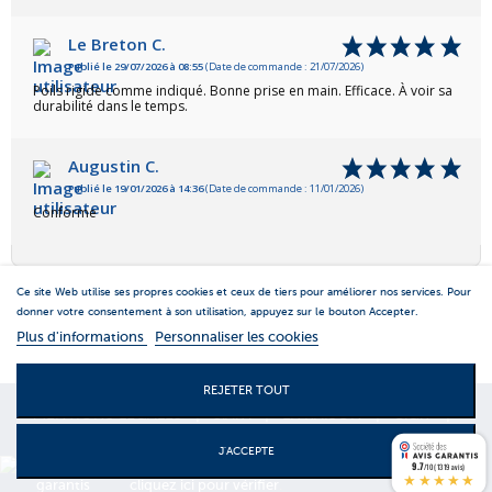
Le Breton C.
Publié le 29/07/2026 à 08:55
(Date de commande : 21/07/2026)
Poils rigide comme indiqué. Bonne prise en main. Efficace. À voir sa
durabilité dans le temps.
Augustin C.
Publié le 19/01/2026 à 14:36
(Date de commande : 11/01/2026)
Conforme
Ce site Web utilise ses propres cookies et ceux de tiers pour améliorer nos services. Pour
donner votre consentement à son utilisation, appuyez sur le bouton Accepter.
Plus d'informations
Personnaliser les cookies
REJETER TOUT
MENTIONS LEGALES
|
S.A.V.
|
LIVRAISON
|
C.G.V
|
CONTACTS
J'ACCEPTE
Marchand approuvé par la Société des Avis Garantis,
9.7
/10 (1319 avis)
★★★★★
cliquez ici pour vérifier
.