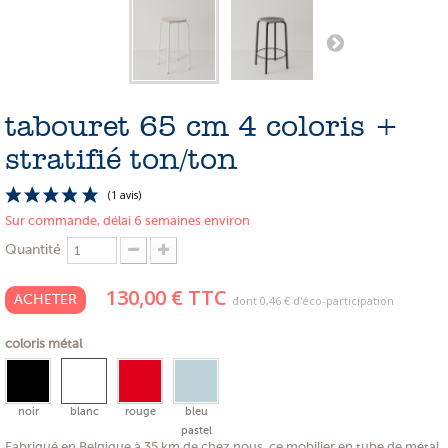
PROMOTIONS
NOS MATIERES
NOS ARTISANS
tabouret 65 cm 4 coloris +
NOS CLIENTS ONT DU TALENT
stratifié ton/ton
SLOW E-SHOP
Sur commande, délai 6 semaines environ
A PROPOS
Quantité
LE SHOWROOM
130,00 €
TTC
ACHETER
dont
0,46 €
d'éco-participation
coloris métal
(1 avis)
noir
blanc
rouge
bleu
pastel
Fabriqué en Belgique à 35 km de chez nous, ce mobilier en tube de métal