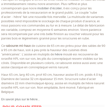
a immédiatement retenu notre attention. Plus raffiné et plus
contemporain que notre
mobilier d'écolier
, il est conçu pour les
professionnels de la restauration et le grand public. Le couple "tube
d'acier - hêtre" fait une nouvelle fois merveille. La multitude de variantes
possibles rend impossible le stockage de chaque produit d'avance, et
nous passons vos commandes au fur et à mesure. Le délai de fabrication
est variable, comptez en moyenne 6 semaines environ. Votre patience
sera récompensée par une très belle finition au toucher velouté pour les
parties bois et légèrement granité pour les structures en tube.
Ce
tabouret mi-haut
de cuisine de 65 cm est prévu pour des tables de 90
à 95 cm de haut, soit à peu près la hauteur des cuisines dites
"américaines". L'assise en multiplis de
hêtre
moulé est recouverte de
stratifié HPL ton sur ton, les plis du contreplaqué restent visibles sur les
côtés. Disponible en plusieurs coloris, ce tabouret existe aussi avec une
assise classique en contreplaqué vernis naturel.
Haut 65 cm, larg 40 cm, prof 40 cm, hauteur assise 65 cm. poids 4.0 kg.
Diamètre de l'assise 32 cm épaisseur 15 mm. Structure tube d'acier
diamètre 22 mm thermolaqué époxy, assise en multiplis de hêtre naturel
stratifié HPL ton sur ton. Non empilable, livré monté. Fabriqué en
Belgique.
En savoir plus sur le hêtre
...