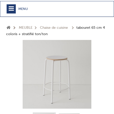
MENU
+
MEUBLE
MEUBLE
Chaise de cuisine
tabouret 65 cm 4
+
CHAMBRE
coloris + stratifié ton/ton
+
TEXTILE
+
TABLE
+
CUISSON
+
BUANDERIE - SDB
+
ACCESSOIRES MAISON
+
JARDIN
+
EPICERIE
NOUVEAUTÉS