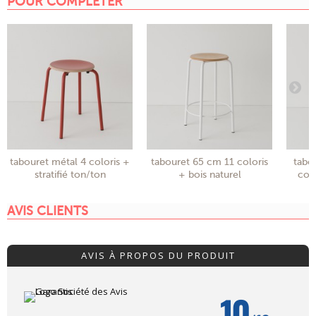
POUR COMPLETER
tabouret métal 4 coloris +
tabouret 65 cm 11 coloris
tabo
stratifié ton/ton
+ bois naturel
colo
AVIS CLIENTS
AVIS À PROPOS DU PRODUIT
10