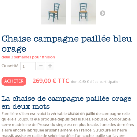
PROMOTIONS
NOS MATIERES
NOS ARTISANS
Chaise campagne paillée bleu
NOS CLIENTS ONT DU TALENT
orage
SLOW E-SHOP
délai 3 semaines pour finition
Quantité
A PROPOS
269,00 €
TTC
LE SHOWROOM
ACHETER
dont
0,60 €
d'éco-participation
La chaise de campagne paillée orage
en deux mots
Familière s'il en est, voici la véritable
chaise en paille
de campagne telle
qu'elle a toujours été produite depuis des lustres. Robuste, confortable,
cette madeleine de Proust du siège est en plus locale, l'une des dernières
à être encore fabriquée artisanalement en France. Structure en hêtre
massif, assise en paille de seigle bordée d'un cache-paille sur l'avant.