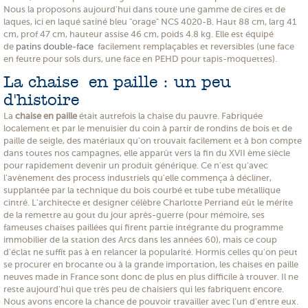
Nous la proposons aujourd'hui dans toute une gamme de cires et de
laques, ici en laqué satiné bleu "orage" NCS 4020-B. Haut 88 cm, larg 41
cm, prof 47 cm, hauteur assise 46 cm, poids 4.8 kg. Elle est équipé
de
patins double-face
facilement remplaçables et reversibles (une face
en feutre pour sols durs, une face en PEHD pour tapis-moquettes).
La chaise en paille : un peu
d'histoire
La
chaise en paille
était autrefois la chaise du pauvre. Fabriquée
localement et par le menuisier du coin à partir de rondins de bois et de
paille de seigle, des matériaux qu'on trouvait facilement et à bon compte
dans toutes nos campagnes, elle apparût vers la fin du XVII ème siècle
pour rapidement devenir un produit générique. Ce n'est qu'avec
l'avènement des process industriels qu'elle commença à décliner,
supplantée par la technique du bois courbé et tube tube métallique
cintré. L'architecte et designer célèbre Charlotte Perriand eût le mérite
de la remettre au gout du jour après-guerre (pour mémoire, ses
fameuses chaises paillées qui firent partie intégrante du programme
immobilier de la station des Arcs dans les années 60), mais ce coup
d'éclat ne suffît pas à en relancer la popularité. Hormis celles qu'on peut
se procurer en brocante ou à la grande importation, les chaises en paille
neuves made in France sont donc de plus en plus difficile à trouver. Il ne
reste aujourd'hui que très peu de chaisiers qui les fabriquent encore.
Nous avons encore la chance de pouvoir travailler avec l'un d'entre eux.