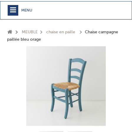
MENU
+
MEUBLE
MEUBLE
chaise en paille
Chaise campagne
+
CHAMBRE
paillée bleu orage
+
TEXTILE
+
TABLE
+
CUISSON
+
BUANDERIE - SDB
+
ACCESSOIRES MAISON
+
JARDIN
+
EPICERIE
NOUVEAUTÉS