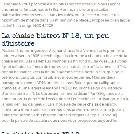
Landmade vous propose est en plus très confortable. Nous l'avons
choisie en effet plus haute (88cm) et moins droite que celles
habituellement en service dans les cafés, où l'idée est de tasser un
maximum de monde dans un minimum de place... Proposée ici en laqué
satiné bleu orage NCS 4020B.
La chaise bistrot N°18, un peu
d'histoire
Michael Thonet, ingénieur Allemand installé à Vienne, fut le premier à
industrialiser en 1836 la technique du cintrage à chaud du bois et de la
chaise en kit. Des Kaffehaus viennois au fin fond du far-west, le succès
fut planétaire. La "mère de toutes les chaises bistrot", la fameuse N°14,
donna naissance vers la fin du XIXème siècle à notre N° 18, que nous
préférons, car plus confortable et mieux équerrée. Mais les deux
partagent le même ADN, un dessin aussi fluide qu'une calligraphie
chinoise, et une légèreté légendaire (3.2 kg, la chaise qu'on "déplace
d'une seule main"). Le Corbusier lui-même disait "Par l'élégance de la
conception, la pureté de l'exécution et l'efficacité de l'utilisation, on n'a
jamais rien fait de mieux". La silhouette de cette
chaise de bistrot
iconique a donc traversé le temps sans prendre une ride, tout juste a
t'elle troqué son vernis marron foncé d'origine (le top à l'époque)
pour la palette de couleurs que nous vous proposons aujourd'hui.