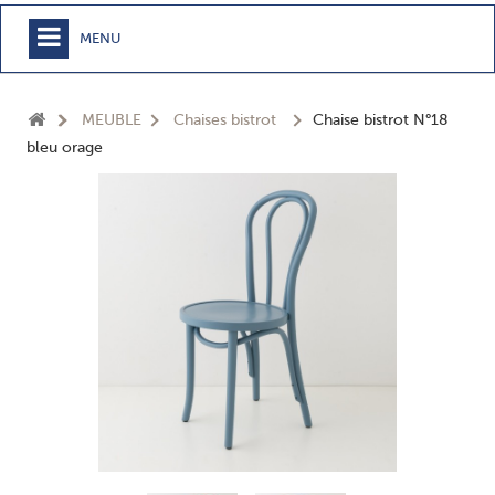
MENU
+
MEUBLE
MEUBLE
Chaises bistrot
Chaise bistrot N°18
+
CHAMBRE
bleu orage
+
TEXTILE
+
TABLE
+
CUISSON
+
BUANDERIE - SDB
+
ACCESSOIRES MAISON
+
JARDIN
+
EPICERIE
NOUVEAUTÉS