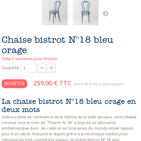
PROMOTIONS
NOS MATIERES
NOS ARTISANS
Chaise bistrot N°18 bleu
NOS CLIENTS ONT DU TALENT
orage
SLOW E-SHOP
Délai 2 semaines pour finition
Quantité
A PROPOS
259,00 €
TTC
LE SHOWROOM
ACHETER
dont
0,60 €
d'éco-participation
La chaise bistrot N°18 bleu orage en
deux mots
Indissociable de l'ambiance de la Vienne de la belle époque, cette
chaise
connue sous le nom de "Thonet N. 18" a imposé sa silhouette
emblématique dans les cafés et les brasseries du monde entier depuis
plus d'un siècle. Robuste et légère grâce à la technique inédite pour
l'époque du bois courbé à la vapeur, la chaise bistrot N° 18 que