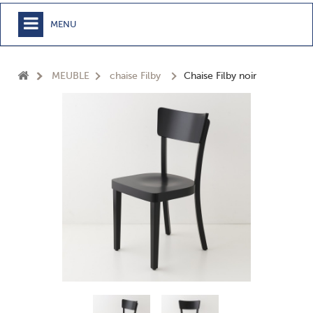
MENU
+
MEUBLE
MEUBLE
chaise Filby
Chaise Filby noir
+
CHAMBRE
+
TEXTILE
+
TABLE
+
CUISSON
+
BUANDERIE - SDB
+
ACCESSOIRES MAISON
+
JARDIN
+
EPICERIE
NOUVEAUTÉS