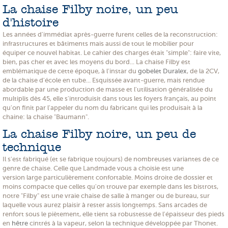
La chaise Filby noire, un peu
d'histoire
Les années d'immédiat après-guerre furent celles de la reconstruction:
infrastructures et bâtiments mais aussi de tout le mobilier pour
équiper ce nouvel habitat. Le cahier des charges était "simple": faire vite,
bien, pas cher et avec les moyens du bord... La chaise Filby est
emblématique de cette époque, à l'instar du
gobelet Duralex
, de la 2CV,
de la chaise d'école en tube... Esquissée avant-guerre, mais rendue
abordable par une production de masse et l'utilisation généralisée du
multiplis dès 45, elle s'introduisit dans tous les foyers français, au point
qu'on finit par l'appeler du nom du fabricant qui les produisait à la
chaine: la chaise "Baumann".
La chaise Filby noire, un peu de
technique
Il s'est fabriqué (et se fabrique toujours) de nombreuses variantes de ce
genre de chaise. Celle que Landmade vous a choisie est une
version large particulièrement confortable. Moins droite de dossier et
moins compacte que celles qu'on trouve par exemple dans les bistrots,
notre "Filby" est une vraie chaise de salle à manger ou de bureau, sur
laquelle vous aurez plaisir à rester assis longtemps. Sans arcades de
renfort sous le piètement, elle tient sa robustesse de l'épaisseur des pieds
en
hêtre
cintrés à la vapeur, selon la technique développée par Thonet.