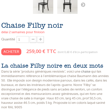
PROMOTIONS
NOS MATIERES
Chaise Filby noir
NOS ARTISANS
délai 2 semaines pour finition
NOS CLIENTS ONT DU TALENT
Quantité
SLOW E-SHOP
259,00 €
TTC
ACHETER
dont
0,60 €
d'éco-participation
A PROPOS
LE SHOWROOM
La chaise Filby noire en deux mots
Dans la série "produits génériques revisités", voici une
chaise
qui fait
immédiatement référence à l'emblématique chaise Baumann des années
50. Elle imposât son design moderniste partout, dans les cafés, dans les
bureaux, et dans les intérieurs de l'après-guerre. Notre "Filby" se
distingue par l'élégance de pieds sans arcades de renfort, un confort
exceptionnel et des mensurations assez généreuses, qui en font une
vraie chaise de salle à manger. Haut 83 cm, larg 45 cm, prof 50,5 cm,
hauteur assise 46.5 cm, poids 5 kg. Proposée ici en coloris laqué satiné
noir RAL 9005