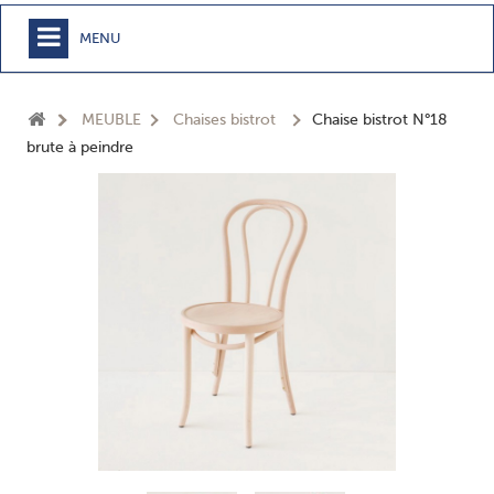
MENU
+
MEUBLE
MEUBLE
Chaises bistrot
Chaise bistrot N°18
+
CHAMBRE
brute à peindre
+
TEXTILE
+
TABLE
+
CUISSON
+
BUANDERIE - SDB
+
ACCESSOIRES MAISON
+
JARDIN
+
EPICERIE
NOUVEAUTÉS