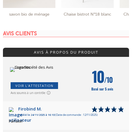
savon bio de ménage
Chaise bistrot N°18 blanc
Chai
AVIS CLIENTS
AVIS À PROPOS DU PRODUIT
10
/10
VOIR L'ATTESTATION
Basé sur 5 avis
Avis soumis à un contrôle
Firobind M.
Publié le 24/11/2025 à 16:10
(Date de commande : 12/11/2025)
Parfaite!