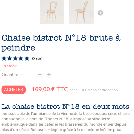
PROMOTIONS
NOS MATIERES
NOS ARTISANS
Chaise bistrot N°18 brute à
NOS CLIENTS ONT DU TALENT
peindre
SLOW E-SHOP
En stock
A PROPOS
Quantité
LE SHOWROOM
169,00 €
TTC
ACHETER
dont
0,60 €
d'éco-participation
La chaise bistrot N°18 en deux mots
Indissociable de l'ambiance de la Vienne de la belle époque, cette
chaise
(5 avis)
connue sous le nom de "Thonet N. 18" a imposé sa silhouette
emblématique dans les cafés et les brasseries du monde entier depuis
plus d'un siècle. Robuste et légère grâce à la technique inédite pour