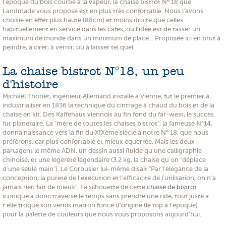
l'époque du bois courbé à la vapeur, la chaise bistrot N° 18 que
Landmade vous propose est en plus très confortable. Nous l'avons
choisie en effet plus haute (88cm) et moins droite que celles
habituellement en service dans les cafés, où l'idée est de tasser un
maximum de monde dans un minimum de place... Proposée ici en brut à
peindre, à cirer, à vernir, ou à laisser tel quel.
La chaise bistrot N°18, un peu
d'histoire
Michael Thonet, ingénieur Allemand installé à Vienne, fut le premier à
industrialiser en 1836 la technique du cintrage à chaud du bois et de la
chaise en kit. Des Kaffehaus viennois au fin fond du far-west, le succès
fut planétaire. La "mère de toutes les chaises bistrot", la fameuse N°14,
donna naissance vers la fin du XIXème siècle à notre N° 18, que nous
préférons, car plus confortable et mieux équerrée. Mais les deux
partagent le même ADN, un dessin aussi fluide qu'une calligraphie
chinoise, et une légèreté légendaire (3.2 kg, la chaise qu'on "déplace
d'une seule main"). Le Corbusier lui-même disait "Par l'élégance de la
conception, la pureté de l'exécution et l'efficacité de l'utilisation, on n'a
jamais rien fait de mieux". La silhouette de cette
chaise de bistrot
iconique a donc traversé le temps sans prendre une ride, tout juste a
t'elle troqué son vernis marron foncé d'origine (le top à l'époque)
pour la palette de couleurs que nous vous proposons aujourd'hui.