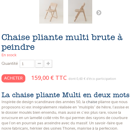
PROMOTIONS
NOS MATIERES
NOS ARTISANS
Chaise pliante multi brute à
NOS CLIENTS ONT DU TALENT
peindre
SLOW E-SHOP
En stock
Quantité
A PROPOS
159,00 €
TTC
LE SHOWROOM
ACHETER
dont
0,60 €
d'éco-participation
La chaise pliante Multi en deux mots
Inspirée de design scandinave des années 50, la
chaise
pliante que nous
proposons ici est intégralement réalisée en "multiplis" de hêtre, l'assise et
le dossier moulés bien entendu, mais aussi et c'est plus rare, toute la
structure en un lamellé collé très fin qui permet des rayons de courbure
que l'on en pourrait pas atteindre avec du massif. Un savoir-faire que
notre fabricant, héritier des usines Thonet, maitrise à la perfection.