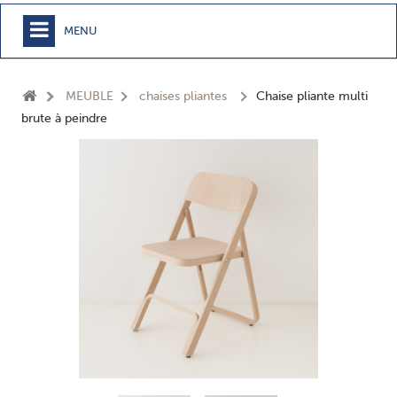
MENU
+
MEUBLE
MEUBLE
chaises pliantes
Chaise pliante multi
+
CHAMBRE
brute à peindre
+
TEXTILE
+
TABLE
+
CUISSON
+
BUANDERIE - SDB
+
ACCESSOIRES MAISON
+
JARDIN
+
EPICERIE
NOUVEAUTÉS