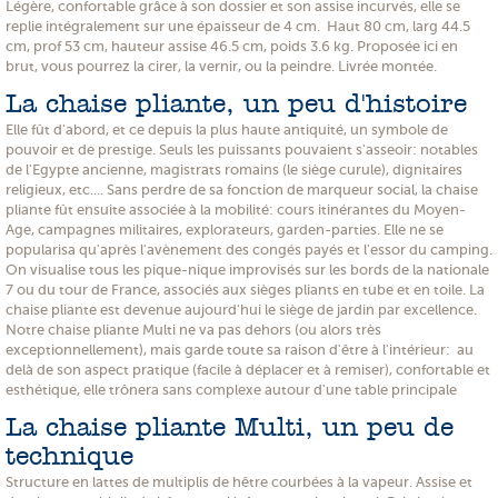
Légère, confortable grâce à son dossier et son assise incurvés, elle se
replie intégralement sur une épaisseur de 4 cm. Haut 80 cm, larg 44.5
cm, prof 53 cm, hauteur assise 46.5 cm, poids 3.6 kg. Proposée ici en
brut, vous pourrez la cirer, la vernir, ou la peindre. Livrée montée.
La chaise pliante, un peu d'histoire
Elle fût d'abord, et ce depuis la plus haute antiquité, un symbole de
pouvoir et de prestige. Seuls les puissants pouvaient s'asseoir: notables
de l'Egypte ancienne, magistrats romains (le siège curule), dignitaires
religieux, etc.... Sans perdre de sa fonction de marqueur social, la chaise
pliante fût ensuite associée à la mobilité: cours itinérantes du Moyen-
Age, campagnes militaires, explorateurs, garden-parties. Elle ne se
popularisa qu'après l'avènement des congés payés et l'essor du camping.
On visualise tous les pique-nique improvisés sur les bords de la nationale
7 ou du tour de France, associés aux sièges pliants en tube et en toile. La
chaise pliante est devenue aujourd'hui le siège de jardin par excellence.
Notre chaise pliante Multi ne va pas dehors (ou alors très
exceptionnellement), mais garde toute sa raison d'être à l'intérieur: au
delà de son aspect pratique (facile à déplacer et à remiser), confortable et
esthétique, elle trônera sans complexe autour d'une table principale
La chaise pliante Multi, un peu de
technique
Structure en lattes de multiplis de hêtre courbées à la vapeur. Assise et