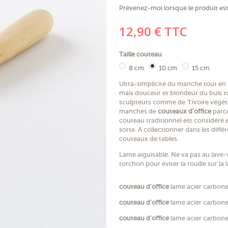
Prévenez-moi lorsque le produit est
12,90 €
TTC
Taille couteau
8 cm
10 cm
15 cm
Ultra-simplicité du manche tout en r
mais douceur et blondeur du buis tour
sculpteurs comme de "l'ivoire végétal
manches de
couteaux d'office
parce
couteau traditionnel est considéré
sorte. A collectionner dans les diffé
couteaux de tables.
Lame aiguisable. Ne va pas au lave-v
torchon pour éviter la rouille sur l
couteau d'office
lame acier carbone
couteau d'office
lame acier carbone
couteau d'office
lame acier carbone