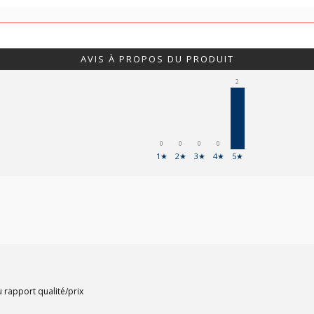
AVIS À PROPOS DU PRODUIT
2
0
0
0
0
1★
2★
3★
4★
5★
 rapport qualité/prix