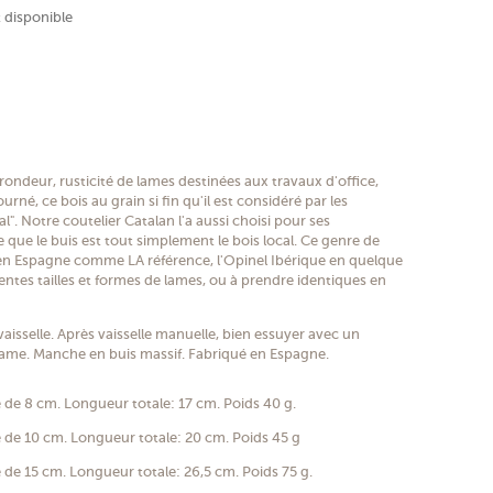
(2 avis)
 disponible
ondeur, rusticité de lames destinées aux travaux d'office,
né, ce bois au grain si fin qu'il est considéré par les
". Notre coutelier Catalan l'a aussi choisi pour ses
 que le buis est tout simplement le bois local. Ce genre de
 en Espagne comme LA référence, l'Opinel Ibérique en quelque
rentes tailles et formes de lames, ou à prendre identiques en
aisselle. Après vaisselle manuelle, bien essuyer avec un
a lame. Manche en buis massif. Fabriqué en Espagne.
 de 8 cm. Longueur totale: 17 cm. Poids 40 g.
 de 10 cm. Longueur totale: 20 cm. Poids 45 g
 de 15 cm. Longueur totale: 26,5 cm. Poids 75 g.