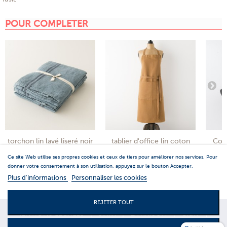
POUR COMPLETER
torchon lin lavé liseré noir
tablier d'office lin coton
Coco
Ce site Web utilise ses propres cookies et ceux de tiers pour améliorer nos services. Pour
donner votre consentement à son utilisation, appuyez sur le bouton Accepter.
Plus d'informations
Personnaliser les cookies
REJETER TOUT
MENTIONS LEGALES
|
S.A.V.
|
LIVRAISON
|
C.G.V
|
CONTACTS