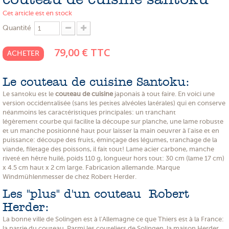
Cet article est en stock
PROMOTIONS
Quantité
NOS MATIERES
79,00 €
TTC
NOS ARTISANS
ACHETER
NOS CLIENTS ONT DU TALENT
Le couteau de cuisine Santoku:
SLOW E-SHOP
Le santoku est le
couteau de cuisine
japonais à tout faire. En voici une
version occidentalisée (sans les petites alvéoles latérales) qui en conserve
néanmoins les caractéristiques principales: un tranchant
A PROPOS
légèrement courbe qui facilite la découpe sur planche, une lame robuste
et un manche positionné haut pour laisser la main oeuvrer à l'aise et en
LE SHOWROOM
puissance: découpe des fruits, éminçage des légumes, tranchage de la
viande, filetage des poissons, il fait tout! Lame acier carbone, manche
riveté en hêtre huilé, poids 110 g, longueur hors tout: 30 cm (lame 17 cm)
x 4.5 cm haut x 2 cm large. Fabrication allemande. Marque
Windmühlenmesser de chez Robert Herder.
Les "plus" d'un couteau Robert
Herder:
La bonne ville de Solingen est à l'Allemagne ce que Thiers est à la France:
la patrie du couteau. Parmi les couteliers de Solingen, la maison Herder