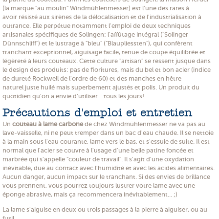
(la marque "au moulin" Windmühlenmesser) est l'une des rares à
avoir résisté aux sirènes de la délocalisation et de l'industrialisation à
outrance. Elle perpétue notamment l'emploi de deux techniques
artisanales spécifiques de Solingen: l'affûtage intégral ("Solinger
Dünnschliff") et le lustrage à "bleu" ("Blaupliessten"), qui confèrent
tranchant exceptionnel, aiguisage facile, tenue de coupe équilibrée et
légèreté à leurs couteaux. Cette culture "artisan" se ressent jusque dans
le design des produits: pas de fioritures, mais du bel et bon acier (indice
de dureté Rockwell de l'ordre de 60) et des manches en hêtre
naturel juste huilé mais superbement ajustés et polis. Un produit du
quotidien qu'on a envie d'utiliser... tous les jours!
Précautions d'emploi et entretien
Un
couteau à lame carbone
de chez Windmühlenmesser ne va pas au
lave-vaisselle, ni ne peut tremper dans un bac d'eau chaude. Il se nettoie
à la main sous l'eau courante, lame vers le bas, et s'essuie de suite. Il est
normal que l'acier se couvre à l'usage d'une belle patine foncée et
marbrée qui s'appelle "couleur de travail". Il s'agit d'une oxydation
inévitable, due au contact avec l'humidité et avec les acides alimentaires.
Aucun danger, aucun impact sur le tranchant. Si des envies de brillance
vous prennent, vous pourrez toujours lustrer votre lame avec une
éponge abrasive, mais ça recommencera inévitablement... ;)
La lame s'aiguise en deux ou trois passages à la pierre à aiguiser, ou au
fusil.