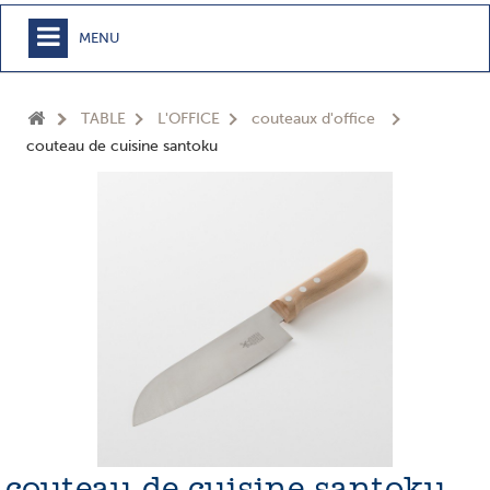
MENU
+
MEUBLE
TABLE
L'OFFICE
couteaux d'office
+
CHAMBRE
couteau de cuisine santoku
+
TEXTILE
+
TABLE
+
CUISSON
+
BUANDERIE - SDB
+
ACCESSOIRES MAISON
+
JARDIN
+
EPICERIE
NOUVEAUTÉS
couteau de cuisine santoku