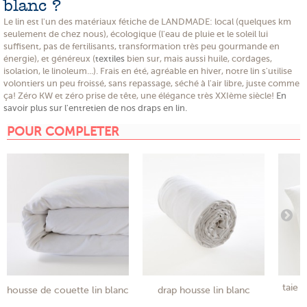
blanc ?
Le lin est l'un des matériaux fétiche de LANDMADE: local (quelques km
seulement de chez nous), écologique (l'eau de pluie et le soleil lui
suffisent, pas de fertilisants, transformation très peu gourmande en
énergie), et généreux (
textiles
bien sur, mais aussi huile, cordages,
isolation, le linoleum...). Frais en été, agréable en hiver, notre lin s'utilise
volontiers un peu froissé, sans repassage, séché à l'air libre, juste comme
ça! Zéro KW et zéro prise de tête, une élégance très XXIème siècle!
En
savoir plus sur l'entretien de nos draps en lin.
POUR COMPLETER
taie o
housse de couette lin blanc
drap housse lin blanc