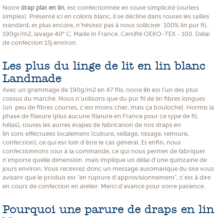
Notre
drap plat en lin
, est confectionnée en toute simplicité (ourlets
simples). Présenté ici en coloris blanc, il se décline dans toutes les tailles
standard, et plus encore, n'hésitez pas à nous solliciter. 100% lin pur fil,
190gr/m2, lavage 40° C. Made in France. Certifié OEKO-TEX - 100. Délai
de confection 15j environ.
Les plus du linge de lit en lin blanc
Landmade
Avec un grammage de 190g/m2 en 47 fils, notre
lin
est l'un des plus
cossus du marché. Nous n'utilisons que du pur fil de lin fibres longues
(un peu de fibres courtes, c'est moins cher, mais ça bouloche). Hormis la
phase de filature (plus aucune filature en France pour ce type de fil,
hélas), toutes les autres étapes de fabrication de nos draps en
lin sont effectuées localement (culture, teillage, tissage, teinture,
confection), ce qui est loin d'être le cas général. Et enfin, nous
confectionnons tout à la commande, ce qui nous permet de fabriquer
n'importe quelle dimension. mais implique un délai d'une quinzaine de
jours environ. Vous recevrez donc un message automatique du site vous
avisant que le produit est "en rupture d'approvisionnement", c'est à dire
en cours de confection en atelier. Merci d'avance pour votre patience.
Pourquoi une parure de draps en lin