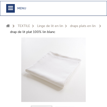
MENU
+
MEUBLE
TEXTILE
Linge de lit en lin
draps plats en lin
+
CHAMBRE
drap de lit plat 100% lin blanc
+
TEXTILE
+
TABLE
+
CUISSON
+
BUANDERIE - SDB
+
ACCESSOIRES MAISON
+
JARDIN
+
EPICERIE
NOUVEAUTÉS