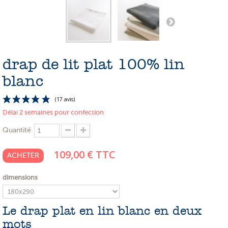
PROMOTIONS
NOS MATIERES
NOS ARTISANS
drap de lit plat 100% lin
NOS CLIENTS ONT DU TALENT
blanc
SLOW E-SHOP
Délai 2 semaines pour confection
A PROPOS
Quantité
LE SHOWROOM
109,00 €
TTC
ACHETER
dimensions
(17 avis)
Le drap plat en lin blanc en deux
mots