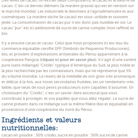
Des fèves de cacao, on extrait deux composants, le cacao et le beurre de
cacao. C'est ce dernier élément (la matière grasse) qui est en tension sur
le marché mondial. Les industriels le destinent à l'agroalimentaire et aux
cosmétiques. La matière sèche (le cacao) est sous-utilisée et souvent
jetée. La consommation de cacao pur n'est donc pas nuisible en soi. Le
cacao "pur" est ici additionné de sucre de canne complet (non raffiné) et
bio.
Il y a ensuite cacao et cacao. Celui que nous proposons ici est issu du
commerce équitable certifié SPP (Simbolo de Pequenos Productores),
bio, et provient d'exploitations artisanales du Pérou appartenant à la
coopérative Pangoa (
cliquez ici pour en savoir plus
). Il s'agit d'une variété
pure (sans mélange) "Criollo" typique d'Amérique du Sud, la plus noble et
la plus recherchée par les connaisseurs, mais qui ne représente que 5%
du volume mondial. Le revers de la médaille de son goût très aromatique
et délicat à la fois, aux notes secondaires fruitées, est un rendement très
faible, que seuls de tous petits producteurs sont capables d'assumer. En
choisissant du "Criollo", c'est un savoir-faire ancestral que vous
contribuez à protéger, et vos papilles que vous allez régaler. Le sucre de
canne présent dans ce mélange suit la même filière (bio et équitable) en
provenance d'une coopérative du nord du Pérou.
Ingrédients et valeurs
nutritionnelles:
cacao en poudre : 50% criollo, sucre en poudre : 50% sucre de canne