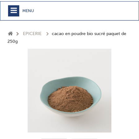
MENU
+
MEUBLE
EPICERIE
cacao en poudre bio sucré paquet de
+
CHAMBRE
250g
+
TEXTILE
+
TABLE
+
CUISSON
+
BUANDERIE - SDB
+
ACCESSOIRES MAISON
+
JARDIN
+
EPICERIE
NOUVEAUTÉS