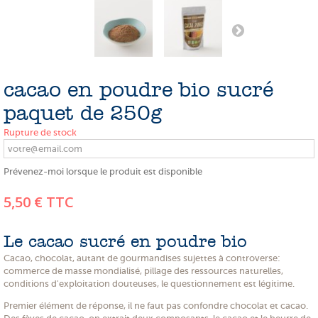
PROMOTIONS
NOS MATIERES
NOS ARTISANS
cacao en poudre bio sucré
NOS CLIENTS ONT DU TALENT
paquet de 250g
SLOW E-SHOP
Rupture de stock
A PROPOS
Prévenez-moi lorsque le produit est disponible
LE SHOWROOM
5,50 €
TTC
Le cacao sucré en poudre bio
Cacao, chocolat, autant de gourmandises sujettes à controverse:
commerce de masse mondialisé, pillage des ressources naturelles,
conditions d'exploitation douteuses, le questionnement est légitime.
Premier élément de réponse, il ne faut pas confondre chocolat et cacao.