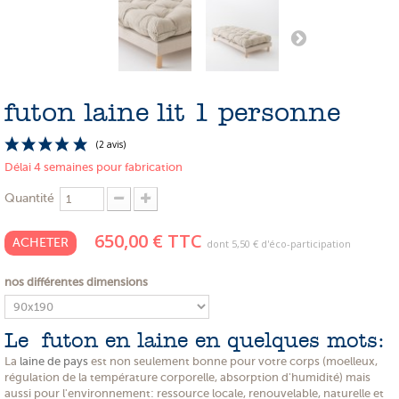
PROMOTIONS
NOS MATIERES
NOS ARTISANS
futon laine lit 1 personne
NOS CLIENTS ONT DU TALENT
SLOW E-SHOP
Délai 4 semaines pour fabrication
A PROPOS
Quantité
LE SHOWROOM
650,00 €
TTC
ACHETER
dont
5,50 €
d'éco-participation
nos différentes dimensions
(2 avis)
Le futon en laine en quelques mots:
La
laine de pays
est non seulement bonne pour votre corps (moelleux,
régulation de la température corporelle, absorption d'humidité) mais
aussi pour l'environnement: ressource locale, renouvelable, naturelle et