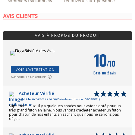
sommiers traditionnels
recouvertes lit 1 personne
AVIS CLIENTS
AVIS À PROPOS DU PRODUIT
10
/10
VOIR L'ATTESTATION
Basé sur 2 avis
Avis soumis à un contrôle
Acheteur Vérifié
Publié le 19/04/2021 à 02:05
(Date de commande : 02/03/2021)
Super moelleux ! Il y a quelques années nous avions opté pour un
très grand futon en laine. Nous venons d’acheter acheter un futon
pour chacun de nos enfants en sachant que nous ne serions pas
déçus.
Acheteur Vérifié