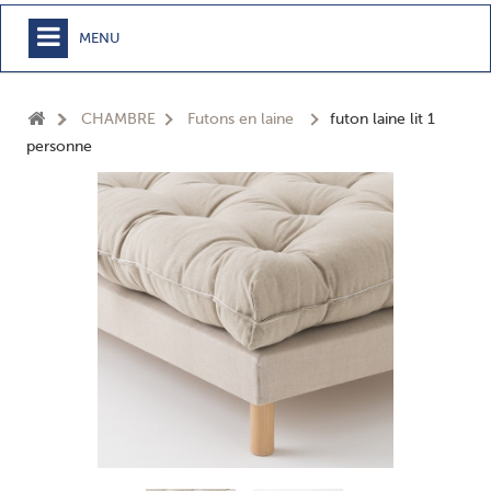
MENU
+
MEUBLE
CHAMBRE
Futons en laine
futon laine lit 1
+
CHAMBRE
personne
+
TEXTILE
+
TABLE
+
CUISSON
+
BUANDERIE - SDB
+
ACCESSOIRES MAISON
+
JARDIN
+
EPICERIE
NOUVEAUTÉS