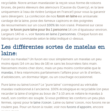
recyclable. Notre artisan matelassier la reçoit sous forme de toisons
brutes, de petits éleveurs des alentours (Causse du Quercy), et la lave
uniquement à l'eau de rivière (unique en France!) pour vous la garantir
sans détergent. La confection de nos
futon en laine
est artisanale:
cardage de la laine, pose des fameux capitons et des poignées
de retournement sur un coutil
100% lin
non traité. Présenté sur cette
page:
le futon pure laine pour lits 1 personne
:14 cm d'épaisseur environ.
Largeurs 140 et +, voir
futons en laine 2 personnes
. Chaque futon est
fabriqué sur commande selon le délai indiqué ci-dessus.
Les différentes sortes de matelas en
laine:
Futon ou matelas? Un futon est tout simplement un matelas un peu
moins épais (14 cm au lieu de 18) et sans les bourrelets faits main.
Nettement moins cher donc, mais un peu moins confortable que le
matelas
, il fera néanmoins parfaitement l'affaire pour un lit d'enfant,
d'adolescent, un dormeur léger, ou un couchage occasionnel.
Pure laine ou laine/coton? Le "pure laine" correspond au véritable
matelas traditionnel à l'ancienne. 100% écologique et recyclable (on peut
recarder la laine d'origine au bout de 7 à 10 ans et refaire le matelas à
neuf), son confort est souple. Si vous préférez les conforts un peu plus
fermes, optez pour le
laine /coton
. Laine ou laine/ coton, nos futons ne se
roulent pas. Pour un futon à rouler, voir nos
futons d'appoint
, encore