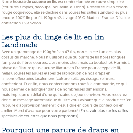
Notre
housse de couette en lin
, est confectionnée en toute simplicité
(coutures simples, découpe "bouteille" du fond). Présentée ici en coloris
rouge coquelicot, elle se décline dans toutes les tailles standard, et plus
encore. 100% lin pur fil, 190gr/m2, lavage 40° C. Made in France. Délai de
confection 15j environ.
Les plus du linge de lit en lin
Landmade
Avec un grammage de 190g/m2 en 47 fils, notre
lin
est l'un des plus
cossus du marché. Nous n'utilisons que du pur fil de lin fibres longues
(un peu de fibres courtes, c'est moins cher, mais ça bouloche). Hormis la
phase de filature (plus aucune filature en France pour ce type de fil,
hélas), toutes les autres étapes de fabrication de nos draps en
lin sont effectuées localement (culture, teillage, tissage, teinture,
confection). Et enfin, nous confectionnons tout à la commande, ce qui
nous permet de fabriquer dans de nombreuses dimensions,
mais implique un délai d'une quinzaine de jours environ. Vous recevrez
donc un message automatique du site vous avisant que le produit est "en
rupture d'approvisionnement", c'est à dire en cours de confection en
atelier. Merci d'avance pour votre patience! (
En savoir plus sur les tailles
spéciales de couettes que nous proposons
)
Pourquoi une parure de draps en