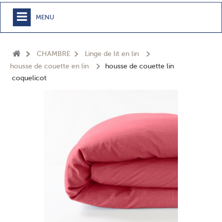
MENU
+
MEUBLE
CHAMBRE
Linge de lit en lin
+
CHAMBRE
housse de couette en lin
housse de couette lin
coquelicot
+
TEXTILE
+
TABLE
+
CUISSON
+
BUANDERIE - SDB
+
ACCESSOIRES MAISON
+
JARDIN
+
EPICERIE
NOUVEAUTÉS