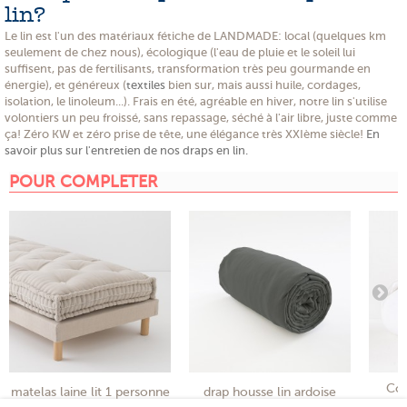
lin?
Le lin est l'un des matériaux fétiche de LANDMADE: local (quelques km
seulement de chez nous), écologique (l'eau de pluie et le soleil lui
suffisent, pas de fertilisants, transformation très peu gourmande en
énergie), et généreux (
textiles
bien sur, mais aussi huile, cordages,
isolation, le linoleum...). Frais en été, agréable en hiver, notre lin s'utilise
volontiers un peu froissé, sans repassage, séché à l'air libre, juste comme
ça! Zéro KW et zéro prise de tête, une élégance très XXIème siècle!
En
savoir plus sur l'entretien de nos draps en lin.
POUR COMPLETER
Cou
matelas laine lit 1 personne
drap housse lin ardoise