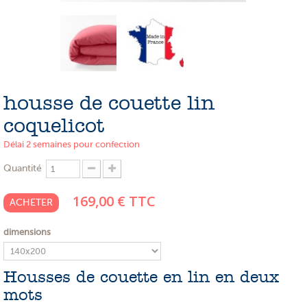
PROMOTIONS
NOS MATIERES
NOS ARTISANS
NOS CLIENTS ONT DU TALENT
housse de couette lin
coquelicot
SLOW E-SHOP
Délai 2 semaines pour confection
A PROPOS
Quantité
LE SHOWROOM
169,00 €
TTC
ACHETER
dimensions
Housses de couette en lin en deux
mots