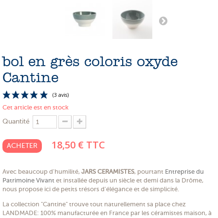
PROMOTIONS
NOS MATIERES
NOS ARTISANS
bol en grès coloris oxyde
NOS CLIENTS ONT DU TALENT
Cantine
SLOW E-SHOP
Cet article est en stock
A PROPOS
Quantité
LE SHOWROOM
18,50 €
TTC
ACHETER
Avec beaucoup d'humilité,
JARS CERAMISTES
, pourtant
Entreprise du
Patrimoine Vivant
et installée depuis un siècle et demi dans la Drôme,
(3 avis)
nous propose ici de petits trésors d'élégance et de simplicité.
La collection "Cantine" trouve tout naturellement sa place chez
LANDMADE: 100% manufacturée en France par les céramistes maison, à