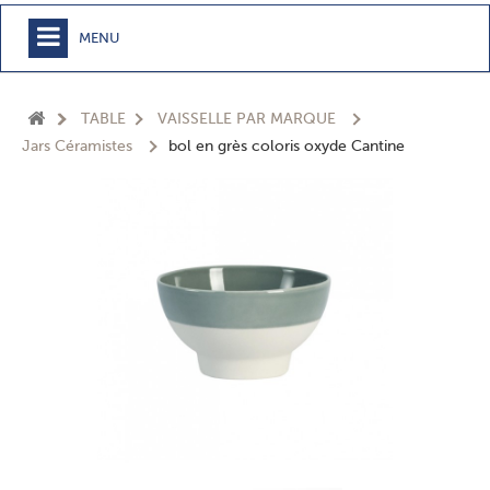
MENU
+
MEUBLE
TABLE
VAISSELLE PAR MARQUE
+
CHAMBRE
Jars Céramistes
bol en grès coloris oxyde Cantine
+
TEXTILE
+
TABLE
+
CUISSON
+
BUANDERIE - SDB
+
ACCESSOIRES MAISON
+
JARDIN
+
EPICERIE
NOUVEAUTÉS