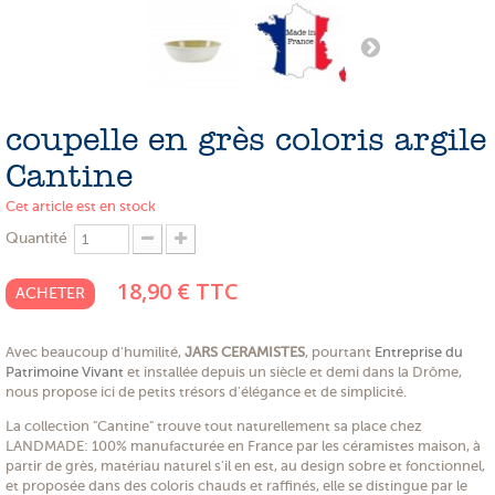
PROMOTIONS
NOS MATIERES
NOS ARTISANS
coupelle en grès coloris argile
NOS CLIENTS ONT DU TALENT
Cantine
SLOW E-SHOP
Cet article est en stock
Quantité
A PROPOS
18,90 €
TTC
LE SHOWROOM
ACHETER
Avec beaucoup d'humilité,
JARS CERAMISTES
, pourtant
Entreprise du
Patrimoine Vivant
et installée depuis un siècle et demi dans la Drôme,
nous propose ici de petits trésors d'élégance et de simplicité.
La collection "Cantine" trouve tout naturellement sa place chez
LANDMADE: 100% manufacturée en France par les céramistes maison, à
partir de grès, matériau naturel s'il en est, au design sobre et fonctionnel,
et proposée dans des coloris chauds et raffinés, elle se distingue par le