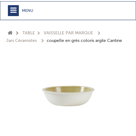
MENU
+
MEUBLE
TABLE
VAISSELLE PAR MARQUE
+
CHAMBRE
Jars Céramistes
coupelle en grès coloris argile Cantine
+
TEXTILE
+
TABLE
+
CUISSON
+
BUANDERIE - SDB
+
ACCESSOIRES MAISON
+
JARDIN
+
EPICERIE
NOUVEAUTÉS