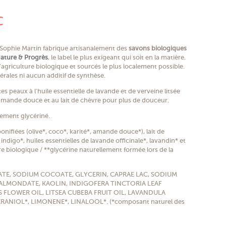
(2 avis)
C
 Sophie Martin fabrique artisanalement des
savons biologiques
ature & Progrès
, le label le plus exigeant qui soit en la matière.
agriculture biologique et sourcés le plus localement possible.
nérales ni aucun additif de synthèse.
es peaux à l'huile essentielle de lavande et de verveine litsée
d'amande douce et au lait de chèvre pour plus de douceur.
lement glycériné.
ifiées (olive*, coco*, karité*, amande douce*), lait de
 indigo*, huiles essentielles de lavande officinale*, lavandin* et
ture biologique / **glycérine naturellement formée lors de la
VATE, SODIUM COCOATE, GLYCERIN, CAPRAE LAC, SODIUM
ALMONDATE, KAOLIN, INDIGOFERA TINCTORIA LEAF
FLOWER OIL, LITSEA CUBEBA FRUIT OIL, LAVANDULA
RANIOL*, LIMONENE*, LINALOOL*. (*composant naturel des