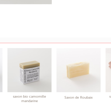
savon bio camomille
s
Savon de Roubaix
mandarine