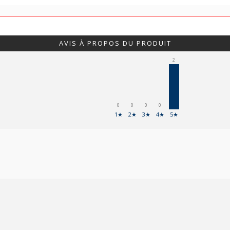
AVIS À PROPOS DU PRODUIT
2
0
0
0
0
1★
2★
3★
4★
5★