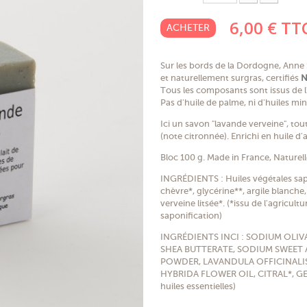
6,00 €
TT
ACHETER
Sur les bords de la Dordogne, Anne
et naturellement surgras, certifiés
N
Tous les composants sont issus de l'
Pas d'huile de palme, ni d'huiles mi
Ici un savon "lavande verveine", tout
(note citronnée). Enrichi en huile 
Bloc 100 g. Made in France, Naturel
INGRÉDIENTS : Huiles végétales sapon
chèvre*, glycérine**, argile blanche,
verveine litsée*. (*issu de l'agricul
saponification)
INGRÉDIENTS INCI : SODIUM OLI
SHEA BUTTERATE, SODIUM SWEET 
POWDER, LAVANDULA OFFICINALIS 
HYBRIDA FLOWER OIL, CITRAL*, GE
huiles essentielles)