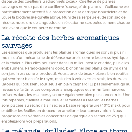
disparue des cueilleurs traditionnels locaux. Cueillette de plantes
sauvages ne veut pas dire cueillette "sauvage" de plantes… Guillaume est
particulièrement attentif à la protection de sa garrigue nourricière et de
toute la biodiversité qu'elle abrite. Muni de sa serpette et de son sac de
récolte, notre druide languedocien sélectionne scrupuleusement chaque
brin avant que le couperet ne tombe.
La récolte des herbes aromatiques
sauvages
Les essences que produisent les plantes aromatiques ne sont ni plus ni
moins qu'un mécanisme de défense naturelle contre les stress hydrique
et la chaleur. Plus elles poussent dans un milieu hostile et aride, plus elles
embaument. Paradoxalement donc, bichonner ses plants de thym dans
son jardin est contre-productif. Vous aurez de beaux plants bien touffus,
qui sentiront bien sûr le thym, mais rien à voir avec les vrais, les durs, les
tatoués qui poussent tout seuls en plein cagnard! Et pas seulement qu'au
niveau de l'arôme. Les composés antiseptiques et anti-inflammatoires
présents dans les essences y seront également bien plus concentrés. Une
fois repérées, cueillies à maturité, et ramenées à l'atelier, les herbes
sont placées au séchoir à air sec et à basse température (40°C max), pour
stabiliser les feuilles en douceur et améliorer leur conservation. Nous
proposons ces véritables concentrés de garrigue en sachet de 25 g qui
ensoleilleront vos préparations.
Le mélange "grillades" Flore en thym