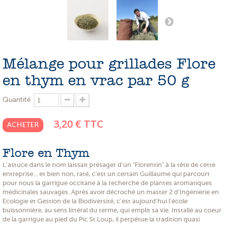
PROMOTIONS
NOS MATIERES
NOS ARTISANS
Mélange pour grillades Flore
NOS CLIENTS ONT DU TALENT
en thym en vrac par 50 g
SLOW E-SHOP
Quantité
A PROPOS
3,20 €
TTC
ACHETER
LE SHOWROOM
Flore en Thym
L'astuce dans le nom laissait présager d'un "Florentin" à la tête de cette
entreprise... et bien non, raté, c’est un certain Guillaume qui parcourt
pour nous la garrigue occitane à la recherche de plantes aromatiques
médicinales sauvages. Après avoir décroché un master 2 d'Ingénierie en
Ecologie et Gestion de la Biodiversité, c'est aujourd'hui l'école
buissonnière, au sens littéral du terme, qui emplit sa vie. Installé au coeur
de la garrigue au pied du Pic St Loup, il perpétue la tradition quasi