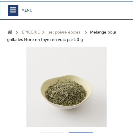
MENU
+
MEUBLE
EPICERIE
sel poivre épices
Mélange pour
+
CHAMBRE
grillades Flore en thym en vrac par 50 g
+
TEXTILE
+
TABLE
+
CUISSON
+
BUANDERIE - SDB
+
ACCESSOIRES MAISON
+
JARDIN
+
EPICERIE
NOUVEAUTÉS