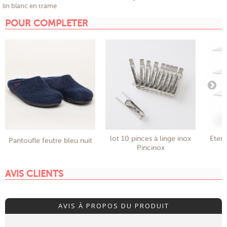
lin blanc en trame
POUR COMPLETER
lot 10 pinces à linge inox
Etend
Pantoufle feutre bleu nuit
Pincinox
AVIS CLIENTS
AVIS À PROPOS DU PRODUIT