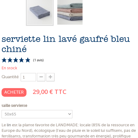
PROMOTIONS
NOS MATIERES
NOS ARTISANS
serviette lin lavé gaufré bleu
NOS CLIENTS ONT DU TALENT
chiné
SLOW E-SHOP
En stock
A PROPOS
Quantité
LE SHOWROOM
29,00 €
TTC
ACHETER
taille serviette
(1 avis)
Le
lin
est la plante favorite de LANDMADE: locale (85% de la ressource en
Europe du Nord), écologique (l'eau de pluie et le soleil lui suffisent, pas de
fertilisants, transformation très peu gourmande en énergie), prolifique