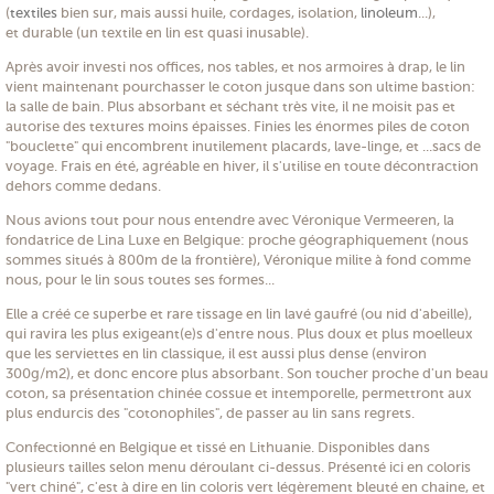
(
textiles
bien sur, mais aussi huile, cordages, isolation,
linoleum
...),
et durable (un textile en lin est quasi inusable).
Après avoir investi nos offices, nos tables, et nos armoires à drap, le lin
vient maintenant pourchasser le coton jusque dans son ultime bastion:
la salle de bain. Plus absorbant et séchant très vite, il ne moisit pas et
autorise des textures moins épaisses. Finies les énormes piles de coton
"bouclette" qui encombrent inutilement placards, lave-linge, et ...sacs de
voyage. Frais en été, agréable en hiver, il s'utilise en toute décontraction
dehors comme dedans.
Nous avions tout pour nous entendre avec Véronique Vermeeren, la
fondatrice de Lina Luxe en Belgique: proche géographiquement (nous
sommes situés à 800m de la frontière), Véronique milite à fond comme
nous, pour le lin sous toutes ses formes...
Elle a créé ce superbe et rare tissage en lin lavé gaufré (ou nid d'abeille),
qui ravira les plus exigeant(e)s d'entre nous. Plus doux et plus moelleux
que les serviettes en lin classique, il est aussi plus dense (environ
300g/m2), et donc encore plus absorbant. Son toucher proche d'un beau
coton, sa présentation chinée cossue et intemporelle, permettront aux
plus endurcis des "cotonophiles", de passer au lin sans regrets.
Confectionné en Belgique et tissé en Lithuanie. Disponibles dans
plusieurs tailles selon menu déroulant ci-dessus. Présenté ici en coloris
"vert chiné", c'est à dire en lin coloris vert légèrement bleuté en chaine, et