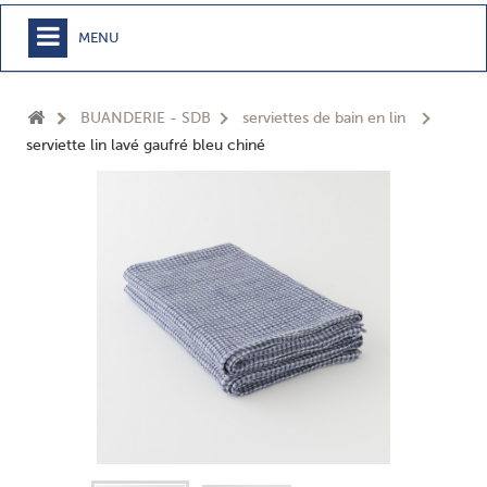
MENU
+
MEUBLE
BUANDERIE - SDB
serviettes de bain en lin
+
CHAMBRE
serviette lin lavé gaufré bleu chiné
+
TEXTILE
+
TABLE
+
CUISSON
+
BUANDERIE - SDB
+
ACCESSOIRES MAISON
+
JARDIN
+
EPICERIE
NOUVEAUTÉS