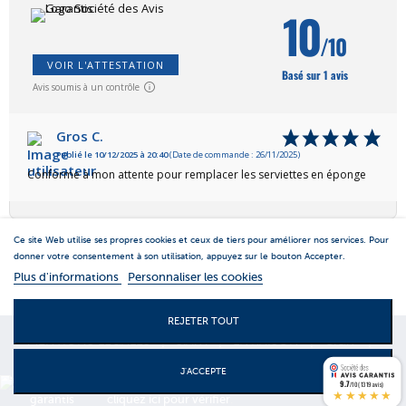
10
/10
VOIR L'ATTESTATION
Basé sur 1 avis
Avis soumis à un contrôle
Gros C.
Publié le 10/12/2025 à 20:40
(Date de commande : 26/11/2025)
Conforme à mon attente pour remplacer les serviettes en éponge
Ce site Web utilise ses propres cookies et ceux de tiers pour améliorer nos services. Pour
donner votre consentement à son utilisation, appuyez sur le bouton Accepter.
Plus d'informations
Personnaliser les cookies
REJETER TOUT
MENTIONS LEGALES
|
S.A.V.
|
LIVRAISON
|
C.G.V
|
CONTACTS
J'ACCEPTE
Marchand approuvé par la Société des Avis Garantis,
9.7
/10 (1319 avis)
★★★★★
cliquez ici pour vérifier
.