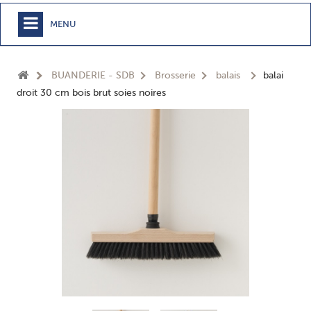
MENU
+
MEUBLE
BUANDERIE - SDB
Brosserie
balais
balai
+
CHAMBRE
droit 30 cm bois brut soies noires
+
TEXTILE
+
TABLE
+
CUISSON
+
BUANDERIE - SDB
+
ACCESSOIRES MAISON
+
JARDIN
+
EPICERIE
NOUVEAUTÉS