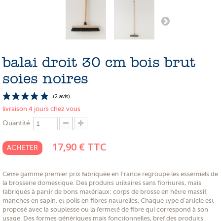
PROMOTIONS
NOS MATIERES
NOS ARTISANS
balai droit 30 cm bois brut
NOS CLIENTS ONT DU TALENT
soies noires
SLOW E-SHOP
livraison 4 jours chez vous
A PROPOS
Quantité
LE SHOWROOM
17,90 €
TTC
ACHETER
Cette gamme premier prix fabriquée en France regroupe les essentiels de
la brosserie domestique. Des produits utiltaires sans fioritures, mais
(2 avis)
fabriqués à partir de bons matériaux: corps de brosse en hêtre massif,
manches en sapin, et poils en fibres naturelles. Chaque type d'article est
proposé avec la souplesse ou la fermeté de fibre qui correspond à son
usage. Des formes génériques mais fonctionnelles, bref des produits