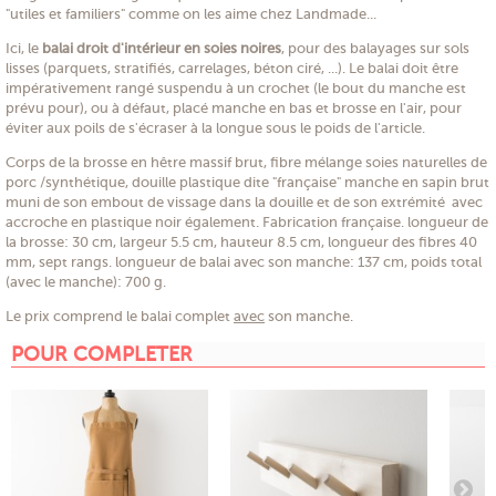
"utiles et familiers" comme on les aime chez Landmade...
Ici, le
balai droit d'intérieur en soies noires
, pour des balayages sur sols
lisses (parquets, stratifiés, carrelages, béton ciré, ...). Le balai doit être
impérativement rangé suspendu à un crochet (le bout du manche est
prévu pour), ou à défaut, placé manche en bas et brosse en l'air, pour
éviter aux poils de s'écraser à la longue sous le poids de l'article.
Corps de la brosse en hêtre massif brut, fibre mélange soies naturelles de
porc /synthétique, douille plastique dite "française" manche en sapin brut
muni de son embout de vissage dans la douille et de son extrémité avec
accroche en plastique noir également. Fabrication française. longueur de
la brosse: 30 cm, largeur 5.5 cm, hauteur 8.5 cm, longueur des fibres 40
mm, sept rangs. longueur de balai avec son manche: 137 cm, poids total
(avec le manche): 700 g.
Le prix comprend le balai complet
avec
son manche.
POUR COMPLETER