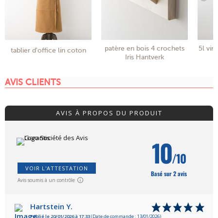
patère en bois 4 crochets
5l vin
tablier d'office lin coton
Iris Hantverk
AVIS CLIENTS
AVIS À PROPOS DU PRODUIT
10
/10
VOIR L'ATTESTATION
Basé sur 2 avis
Avis soumis à un contrôle
Hartstein Y.
Publié le 20/01/2026 à 17:33
(Date de commande : 13/01/2026)