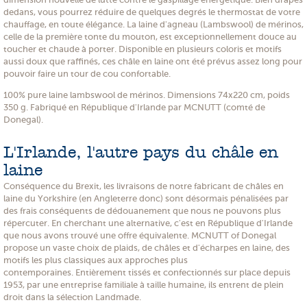
dedans, vous pourrez réduire de quelques degrés le thermostat de votre
chauffage, en toute élégance. La laine d'agneau (Lambswool) de mérinos,
celle de la première tonte du mouton, est exceptionnellement douce au
toucher et chaude à porter. Disponible en plusieurs coloris et motifs
aussi doux que raffinés, ces châle en laine ont été prévus assez long pour
pouvoir faire un tour de cou confortable.
100% pure laine lambswool de mérinos. Dimensions 74x220 cm, poids
350 g. Fabriqué en République d'Irlande par MCNUTT (comté de
Donegal).
L'Irlande, l'autre pays du châle en
laine
Conséquence du Brexit, les livraisons de notre fabricant de châles en
laine du Yorkshire (en Angleterre donc) sont désormais pénalisées par
des frais conséquents de dédouanement que nous ne pouvons plus
répercuter. En cherchant une alternative, c'est en République d'Irlande
que nous avons trouvé une offre équivalente. MCNUTT of Donegal
propose un vaste choix de plaids, de châles et d'écharpes en laine, des
motifs les plus classiques aux approches plus
contemporaines. Entièrement tissés et confectionnés sur place depuis
1953, par une entreprise familiale à taille humaine, ils entrent de plein
droit dans la sélection Landmade.