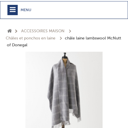
MENU
+
MEUBLE
ACCESSOIRES MAISON
+
CHAMBRE
Châles et ponchos en laine
châle laine lambswool McNutt
of Donegal
+
TEXTILE
+
TABLE
+
CUISSON
+
BUANDERIE - SDB
+
ACCESSOIRES MAISON
+
JARDIN
+
EPICERIE
NOUVEAUTÉS