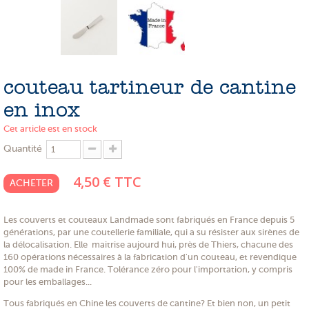
PROMOTIONS
NOS MATIERES
NOS ARTISANS
couteau tartineur de cantine
NOS CLIENTS ONT DU TALENT
en inox
SLOW E-SHOP
Cet article est en stock
Quantité
A PROPOS
4,50 €
TTC
LE SHOWROOM
ACHETER
Les couverts et couteaux Landmade sont fabriqués en France depuis 5
générations, par une coutellerie familiale, qui a su résister aux sirènes de
la délocalisation. Elle maitrise aujourd hui, près de Thiers, chacune des
160 opérations nécessaires à la fabrication d'un couteau, et revendique
100% de made in France. Tolérance zéro pour l'importation, y compris
pour les emballages...
Tous fabriqués en Chine les couverts de cantine? Et bien non, un petit