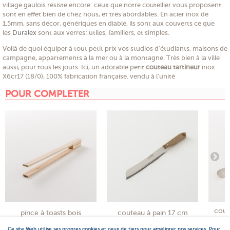
village gaulois résiste encore: ceux que notre coutellier vous proposent
sont en effet bien de chez nous, et très abordables. En acier inox de
1.5mm, sans décor, génériques en diable, ils sont aux couverts ce que
les
Duralex
sont aux verres: utiles, familiers, et simples.
Voilà de quoi équiper à tout petit prix vos studios d'étudiants, maisons de
campagne, appartements à la mer ou à la montagne. Très bien à la ville
aussi, pour tous les jours. Ici, un adorable petit
couteau tartineur
inox
X6cr17 (18/0), 100% fabrication française. vendu à l'unité
POUR COMPLETER
cout
pince à toasts bois
couteau à pain 17 cm
Ce site Web utilise ses propres cookies et ceux de tiers pour améliorer nos services. Pour