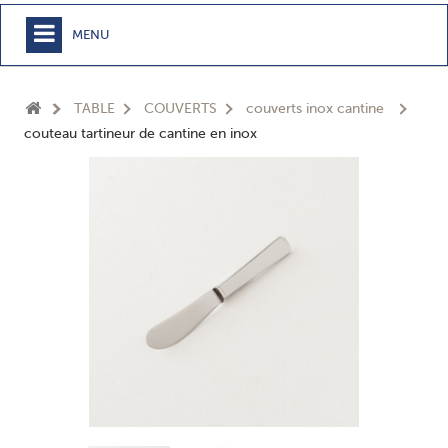
MENU
+
MEUBLE
TABLE
COUVERTS
couverts inox cantine
+
CHAMBRE
couteau tartineur de cantine en inox
+
TEXTILE
+
TABLE
+
CUISSON
+
BUANDERIE - SDB
+
ACCESSOIRES MAISON
+
JARDIN
+
EPICERIE
NOUVEAUTÉS