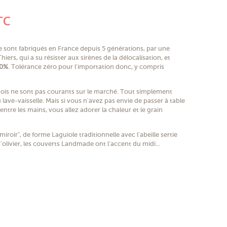
(4 avis)
TC
sont fabriqués en France depuis 5 générations, par une
Thiers, qui a su résister aux sirènes de la délocalisation, et
00%
. Tolérance zéro pour l'importation donc, y compris
ois ne sont pas courants sur le marché. Tout simplement
 lave-vaisselle. Mais si vous n'avez pas envie de passer à table
ntre les mains, vous allez adorer la chaleur et le grain
iroir", de forme Laguiole traditionnelle avec l'abeille sertie
'olivier, les couverts Landmade ont l'accent du midi...