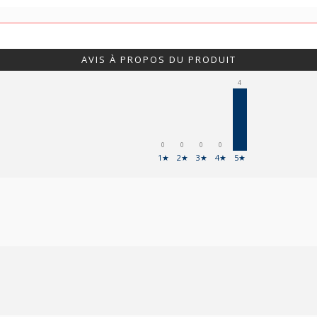
AVIS À PROPOS DU PRODUIT
4
0
0
0
0
1★
2★
3★
4★
5★