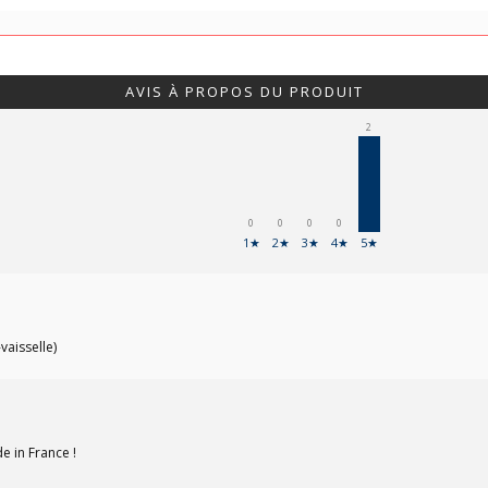
AVIS À PROPOS DU PRODUIT
2
0
0
0
0
1★
2★
3★
4★
5★
vaisselle)
e in France !