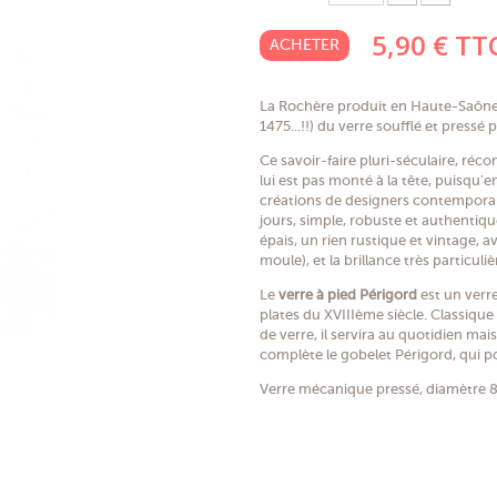
5,90 €
TT
ACHETER
La Rochère produit en Haute-Saône e
1475...!!) du verre soufflé et pressé p
Ce savoir-faire pluri-séculaire, ré
lui est pas monté à la tête, puisqu'
créations de designers contemporai
jours, simple, robuste et authenti
épais, un rien rustique et vintage, 
moule), et la brillance très particu
Le
verre à pied Périgord
est un verre
plates du XVIIIème siècle. Classique
de verre, il servira au quotidien mai
complète le gobelet Périgord, qui pou
Verre mécanique pressé, diamètre 8