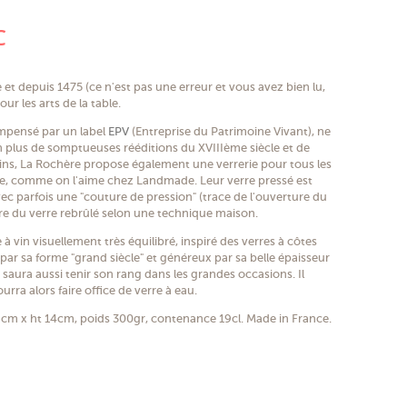
(2 avis)
C
t depuis 1475 (ce n'est pas une erreur et vous avez bien lu,
our les arts de la table.
compensé par un label
EPV
(Entreprise du Patrimoine Vivant), ne
en plus de somptueuses rééditions du XVIIIème siècle et de
ns, La Rochère propose également une verrerie pour tous les
que, comme on l'aime chez Landmade. Leur verre pressé est
avec parfois une "couture de pression" (trace de l'ouverture du
lière du verre rebrûlé selon une technique maison.
 à vin visuellement très équilibré, inspiré des verres à côtes
 par sa forme "grand siècle" et généreux par sa belle épaisseur
s saura aussi tenir son rang dans les grandes occasions. Il
rra alors faire office de verre à eau.
cm x ht 14cm, poids 300gr, contenance 19cl. Made in France.