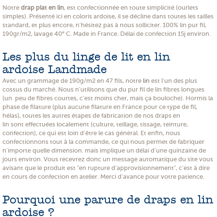
Notre
drap plat en lin
, est confectionnée en toute simplicité (ourlets
simples). Présenté ici en coloris ardoise, il se décline dans toutes les tailles
standard, et plus encore, n'hésitez pas à nous solliciter. 100% lin pur fil,
190gr/m2, lavage 40° C. Made in France. Délai de confection 15j environ.
Les plus du linge de lit en lin
ardoise Landmade
Avec un grammage de 190g/m2 en 47 fils, notre
lin
est l'un des plus
cossus du marché. Nous n'utilisons que du pur fil de lin fibres longues
(un peu de fibres courtes, c'est moins cher, mais ça bouloche). Hormis la
phase de filature (plus aucune filature en France pour ce type de fil,
hélas), toutes les autres étapes de fabrication de nos draps en
lin sont effectuées localement (culture, teillage, tissage, teinture,
confection), ce qui est loin d'être le cas général. Et enfin, nous
confectionnons tout à la commande, ce qui nous permet de fabriquer
n'importe quelle dimension. mais implique un délai d'une quinzaine de
jours environ. Vous recevrez donc un message automatique du site vous
avisant que le produit est "en rupture d'approvisionnement", c'est à dire
en cours de confection en atelier. Merci d'avance pour votre patience.
Pourquoi une parure de draps en lin
ardoise ?