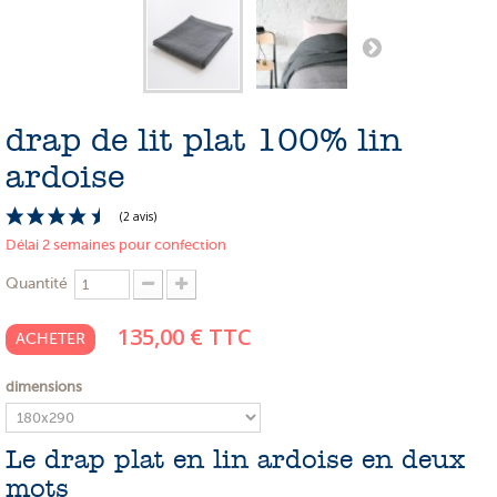
PROMOTIONS
NOS MATIERES
NOS ARTISANS
drap de lit plat 100% lin
NOS CLIENTS ONT DU TALENT
ardoise
SLOW E-SHOP
Délai 2 semaines pour confection
A PROPOS
Quantité
LE SHOWROOM
135,00 €
TTC
ACHETER
dimensions
(2 avis)
Le drap plat en lin ardoise en deux
mots