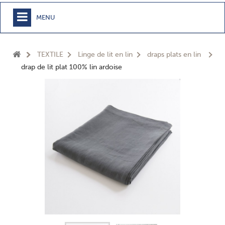
MENU
+
MEUBLE
TEXTILE
Linge de lit en lin
draps plats en lin
+
CHAMBRE
drap de lit plat 100% lin ardoise
+
TEXTILE
+
TABLE
+
CUISSON
+
BUANDERIE - SDB
+
ACCESSOIRES MAISON
+
JARDIN
+
EPICERIE
NOUVEAUTÉS