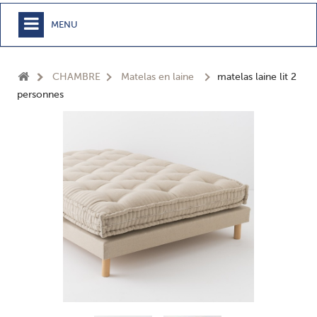
MENU
+
MEUBLE
CHAMBRE
Matelas en laine
matelas laine lit 2
+
CHAMBRE
personnes
+
TEXTILE
+
TABLE
+
CUISSON
+
BUANDERIE - SDB
+
ACCESSOIRES MAISON
+
JARDIN
+
EPICERIE
NOUVEAUTÉS