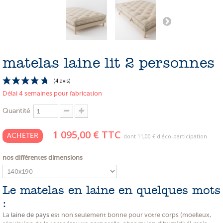
PROMOTIONS
NOS MATIERES
NOS ARTISANS
matelas laine lit 2 personnes
NOS CLIENTS ONT DU TALENT
SLOW E-SHOP
Délai 4 semaines pour fabrication
A PROPOS
Quantité
LE SHOWROOM
1 095,00 €
TTC
ACHETER
dont
11,00 €
d'éco-participation
nos différentes dimensions
(4 avis)
Le matelas en laine en quelques mots
:
La
laine de pays
est non seulement bonne pour votre corps (moelleux,