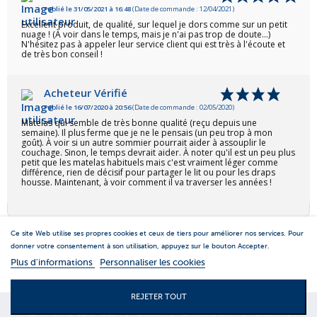
Publié le 31/05/2021 à 16:48
(Date de commande : 12/04/2021)
Excellent produit, de qualité, sur lequel je dors comme sur un petit
nuage ! (À voir dans le temps, mais je n'ai pas trop de doute...)
N'hésitez pas à appeler leur service client qui est très à l'écoute et
de très bon conseil !
Acheteur Vérifié
Publié le 16/07/2020 à 20:56
(Date de commande : 02/05/2020)
Matelas qui semble de très bonne qualité (reçu depuis une
semaine). Il plus ferme que je ne le pensais (un peu trop à mon
goût). À voir si un autre sommier pourrait aider à assouplir le
couchage. Sinon, le temps devrait aider. À noter qu'il est un peu plus
petit que les matelas habituels mais c'est vraiment léger comme
différence, rien de décisif pour partager le lit ou pour les draps
housse. Maintenant, à voir comment il va traverser les années !
Ce site Web utilise ses propres cookies et ceux de tiers pour améliorer nos services. Pour
donner votre consentement à son utilisation, appuyez sur le bouton Accepter.
Plus d'informations
Personnaliser les cookies
REJETER TOUT
MENTIONS LEGALES
|
S.A.V.
|
LIVRAISON
|
C.G.V
|