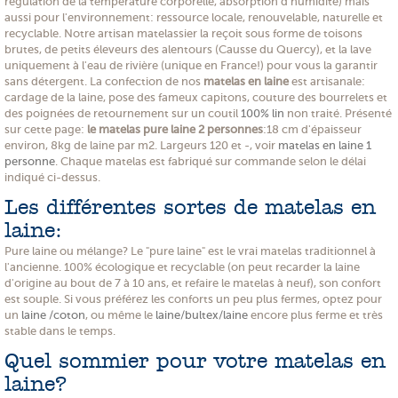
régulation de la température corporelle, absorption d'humidité) mais
aussi pour l'environnement: ressource locale, renouvelable, naturelle et
recyclable. Notre artisan matelassier la reçoit sous forme de toisons
brutes, de petits éleveurs des alentours (Causse du Quercy), et la lave
uniquement à l'eau de rivière (unique en France!) pour vous la garantir
sans détergent. La confection de nos
matelas en laine
est artisanale:
cardage de la laine, pose des fameux capitons, couture des bourrelets et
des poignées de retournement sur un coutil
100% lin
non traité. Présenté
sur cette page:
le matelas pure laine 2 personnes
:18 cm d'épaisseur
environ, 8kg de laine par m2. Largeurs 120 et -, voir
matelas en laine 1
personne
. Chaque matelas est fabriqué sur commande selon le délai
indiqué ci-dessus.
Les différentes sortes de matelas en
laine:
Pure laine ou mélange? Le "pure laine" est le vrai matelas traditionnel à
l'ancienne. 100% écologique et recyclable (on peut recarder la laine
d'origine au bout de 7 à 10 ans, et refaire le matelas à neuf), son confort
est souple. Si vous préférez les conforts un peu plus fermes, optez pour
un
laine /coton
, ou même le
laine/bultex/laine
encore plus ferme et très
stable dans le temps.
Quel sommier pour votre matelas en
laine?