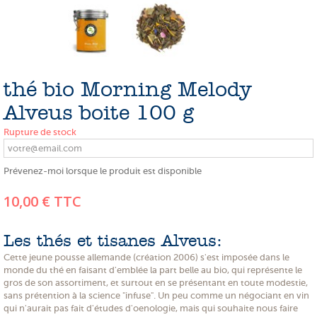
PROMOTIONS
NOS MATIERES
NOS ARTISANS
thé bio Morning Melody
NOS CLIENTS ONT DU TALENT
Alveus boite 100 g
SLOW E-SHOP
Rupture de stock
A PROPOS
Prévenez-moi lorsque le produit est disponible
LE SHOWROOM
10,00 €
TTC
Les thés et tisanes Alveus:
Cette jeune pousse allemande (création 2006) s'est imposée dans le
monde du thé en faisant d'emblée la part belle au bio, qui représente le
gros de son assortiment, et surtout en se présentant en toute modestie,
sans prétention à la science "infuse". Un peu comme un négociant en vin
qui n'aurait pas fait d'études d'oenologie, mais qui souhaite nous faire