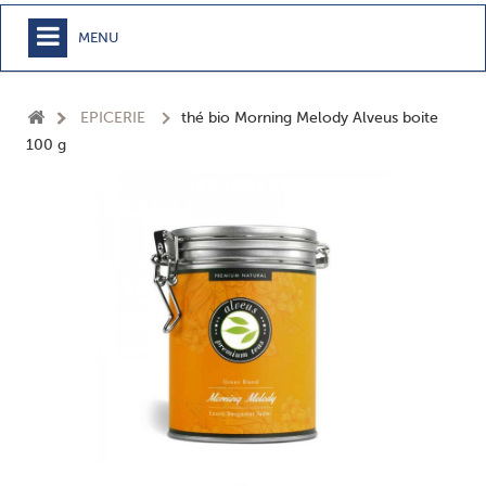
MENU
+
MEUBLE
EPICERIE
thé bio Morning Melody Alveus boite
+
CHAMBRE
100 g
+
TEXTILE
+
TABLE
+
CUISSON
+
BUANDERIE - SDB
+
ACCESSOIRES MAISON
+
JARDIN
+
EPICERIE
NOUVEAUTÉS