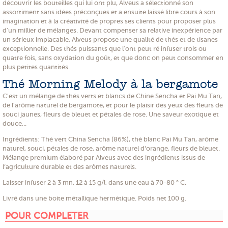
découvrir les bouteilles qui lui ont plu, Alveus a sélectionné son
assortiment sans idées préconçues et a ensuite laissé libre cours à son
imagination et à la créativité de propres ses clients pour proposer plus
d'un millier de mélanges. Devant compenser sa relative inexpérience par
un sérieux implacable, Alveus propose une qualité de thés et de tisanes
exceptionnelle. Des thés puissants que l'ont peut ré infuser trois ou
quatre fois, sans oxydation du goût, et que donc on peut consommer en
plus petites quantités.
Thé Morning Melody à la bergamote
C'est un mélange de thés verts et blancs de Chine Sencha et Pai Mu Tan,
de l'arôme naturel de bergamote, et pour le plaisir des yeux des fleurs de
souci jaunes, fleurs de bleuet et pétales de rose. Une saveur exotique et
douce...
Ingrédients:
Thé vert China Sencha (86%), thé blanc Pai Mu Tan, arôme
naturel, souci, pétales de rose, arôme naturel d‘orange, fleurs de bleuet.
Mélange premium élaboré par Alveus avec des ingrédients issus de
l‘agriculture durable et des arômes naturels.
Laisser infuser 2 à 3 mn, 12 à 15 g/l, dans une eau à 70-80 ° C.
Livré dans une boite métallique hermétique. Poids net 100 g.
POUR COMPLETER