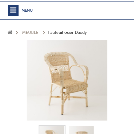
MENU
+
MEUBLE
MEUBLE
Fauteuil osier Daddy
+
CHAMBRE
+
TEXTILE
+
TABLE
+
CUISSON
+
BUANDERIE - SDB
+
ACCESSOIRES MAISON
+
JARDIN
+
EPICERIE
NOUVEAUTÉS