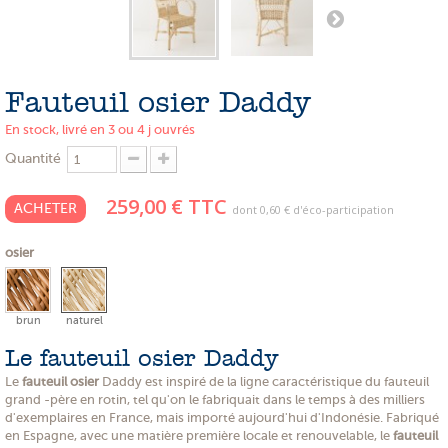
PROMOTIONS
NOS MATIERES
Fauteuil osier Daddy
NOS ARTISANS
En stock, livré en 3 ou 4 j ouvrés
NOS CLIENTS ONT DU TALENT
Quantité
SLOW E-SHOP
259,00 €
TTC
ACHETER
dont
0,60 €
d'éco-participation
A PROPOS
osier
LE SHOWROOM
brun
naturel
Le fauteuil osier Daddy
Le
fauteuil osier
Daddy est inspiré de la ligne caractéristique du fauteuil
grand -père en rotin, tel qu'on le fabriquait dans le temps à des milliers
d'exemplaires en France, mais importé aujourd'hui d'Indonésie. Fabriqué
en Espagne, avec une matière première locale et renouvelable, le
fauteuil