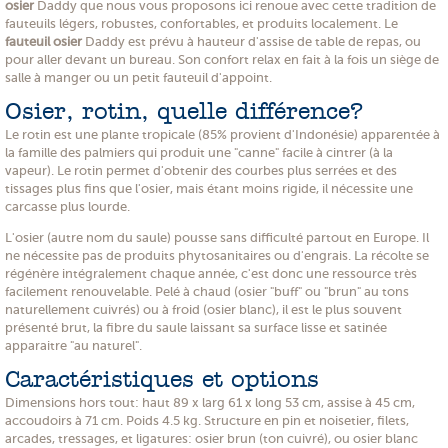
osier
Daddy que nous vous proposons ici renoue avec cette tradition de
fauteuils légers, robustes, confortables, et produits localement. Le
fauteuil osier
Daddy est prévu à hauteur d'assise de table de repas, ou
pour aller devant un bureau. Son confort relax en fait à la fois un siège de
salle à manger ou un petit fauteuil d'appoint.
Osier, rotin, quelle différence?
Le rotin est une plante tropicale (85% provient d'Indonésie) apparentée à
la famille des palmiers qui produit une "canne" facile à cintrer (à la
vapeur). Le rotin permet d'obtenir des courbes plus serrées et des
tissages plus fins que l'osier, mais étant moins rigide, il nécessite une
carcasse plus lourde.
L'osier (autre nom du saule) pousse sans difficulté partout en Europe. Il
ne nécessite pas de produits phytosanitaires ou d'engrais. La récolte se
régénère intégralement chaque année, c'est donc une ressource très
facilement renouvelable. Pelé à chaud (osier "buff" ou "brun" au tons
naturellement cuivrés) ou à froid (osier blanc), il est le plus souvent
présenté brut, la fibre du saule laissant sa surface lisse et satinée
apparaitre "au naturel".
Caractéristiques et options
Dimensions hors tout: haut 89 x larg 61 x long 53 cm, assise à 45 cm,
accoudoirs à 71 cm. Poids 4.5 kg. Structure en pin et noisetier, filets,
arcades, tressages, et ligatures: osier brun (ton cuivré), ou osier blanc