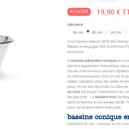
19,90 €
T
ACHETER
diamètre
16 cm
20 cm
24 cm
Fournisseur depuis 1830 des métier
Vivant
et engagée RSE (confirmé 2*) 
ancestral.
Si
bassine pâtissière conique
en inox
elle fera également le bonheur des p
doués d'entre nous sauront égalemen
sa robustesse pour tout un tas d'us
tailles, saladiers dans les tailles in
pour rincer des légumes ou faire de pe
en inox
De Buyer s'emboitent les un
les placards. La
bassine inox
De Buye
sans se blesser et un lavage facile. 
pour de la fabrication française.
bassine conique en
diamètre 16 cm: hauteur 9 cm, conte