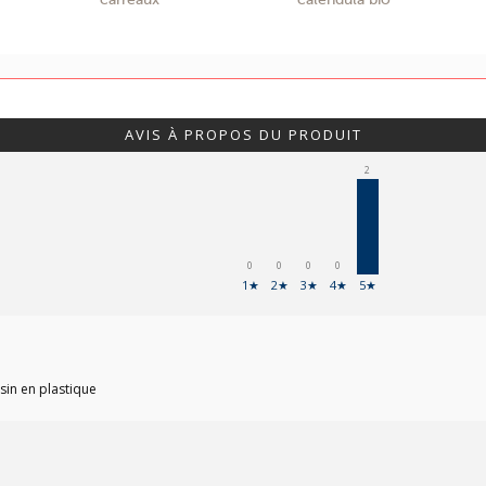
AVIS À PROPOS DU PRODUIT
2
0
0
0
0
1★
2★
3★
4★
5★
sin en plastique