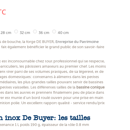
(2 avis)
TC
28 cm
32 cm
36 cm
40 cm
s de bouche, la forge DE BUYER,
Entreprise du Patrimoine
fait également bénéficier le grand public de son savoir-faire
 est incontournable chez tout professionnel qui se respecte,
articuliers, les pâtissiers amateurs au premier chef. Les moins
t tirer parti de ses volumes pratiques, de sa légereté, et de
ages domestiques: contenants à aliments dans les petites
termédiaires, les plus grandes tailles pouvant servir de bassines
tites vaisselles. Les différentes tailles de la
bassine conique
es dans les autres et prennent finalement peu de place dans
r est munie d'un bord roulé ouvert pour une prise en main
Finition polie. Un excellent rapport qualité - service rendu/prix
 inox De Buyer: les tailles
nance 1 l, poids 190 g, épaisseur de la tôle 0.8 mm