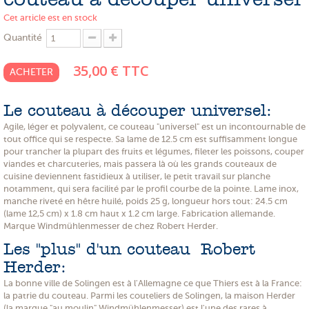
Cet article est en stock
PROMOTIONS
Quantité
NOS MATIERES
35,00 €
TTC
NOS ARTISANS
ACHETER
NOS CLIENTS ONT DU TALENT
Le couteau à découper universel:
SLOW E-SHOP
Agile, léger et polyvalent, ce couteau "universel" est un incontournable de
tout office qui se respecte. Sa lame de 12.5 cm est suffisamment longue
pour trancher la plupart des fruits et légumes, fileter les poissons, couper
A PROPOS
viandes et charcuteries, mais passera là où les grands couteaux de
cuisine deviennent fastidieux à utiliser, le petit travail sur planche
LE SHOWROOM
notamment, qui sera facilité par le profil courbe de la pointe. Lame inox,
manche riveté en hêtre huilé, poids 25 g, longueur hors tout: 24.5 cm
(lame 12,5 cm) x 1.8 cm haut x 1.2 cm large. Fabrication allemande.
Marque Windmühlenmesser de chez Robert Herder.
Les "plus" d'un couteau Robert
Herder:
La bonne ville de Solingen est à l'Allemagne ce que Thiers est à la France:
la patrie du couteau. Parmi les couteliers de Solingen, la maison Herder
(la marque "au moulin" Windmühlenmesser) est l'une des rares à