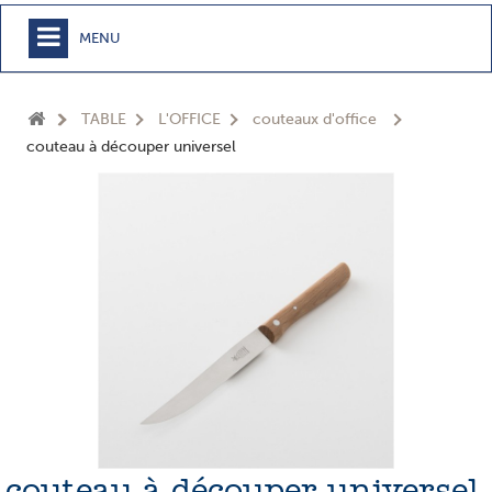
MENU
+
MEUBLE
TABLE
L'OFFICE
couteaux d'office
+
CHAMBRE
couteau à découper universel
+
TEXTILE
+
TABLE
+
CUISSON
+
BUANDERIE - SDB
+
ACCESSOIRES MAISON
+
JARDIN
+
EPICERIE
NOUVEAUTÉS
couteau à découper universel