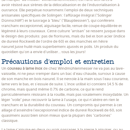
avoir résisté aux sirènes de la délocalisation et de l'industrialisation à
outrance. Elle perpétue notamment l'emploi de deux techniques
artisanales spécifiques de Solingen: l'affûtage intégral ("Solinger
Dünnschliff") et le lustrage à "bleu" ("Blaupliessten"), qui confèrent
tranchant exceptionnel, aiguisage facile, tenue de coupe équilibrée et
légèreté à leurs couteaux. Cette culture "artisan" se ressent jusque dans
le design des produits: pas de fioritures, mais du bel et bon acier (indice
de dureté Rockwell de l'ordre de 60) et des manches en hêtre
naturel juste huilé mais superbement ajustés et polis. Un produit du
quotidien qu'on a envie d'utiliser... tous les jours!
Précautions d'emploi et entretien
Un
couteau à lame inox
de chez Windmühlenmesser ne va pas au lave-
vaisselle, ni ne peut tremper dans un bac d'eau chaude, surtout à cause
de son manche en bois naturel. Il se nettoie à la main sous l'eau courante,
lame vers le bas, et s'essuie de suite. L'inox utilisé ici contient 14.5 % de
chrome, mais quand même 0.7% de carbone, ce qui le rend
particulièrement résistant à la rouille, mais pas totalement inoxydable. Un
léger "voile" peut recouvrir la lame à l'usage, ce qui n'altère en rien le
tranchant et la durabilité du couteau. Un compromis qui permet à cet
alliage d'atteindre l'exceptionnel indice de dureté Rockwell de 60, soit
quasiment aussi bien sinon mieux que la plupart des "carbones"
classique.
La lame s'aiguise en deux ou trois passages à la pierre à aiguiser, ou au