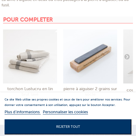
fusil.
POUR COMPLETER
torchon Lustucru en lin
pierre à aiguiser 2 grains sur
cout
brut lavé
socle
Ce site Web utilise ses propres cookies et ceux de tiers pour améliorer nos services. Pour
donner votre consentement à son utilisation, appuyez sur le bouton Accepter.
Plus d'informations
Personnaliser les cookies
REJETER TOUT
MENTIONS LEGALES
|
S.A.V.
|
LIVRAISON
|
C.G.V
|