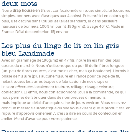
deux mots
Notre
drap housse en lin
, est confectionnée en toute simplicité (coutures
simples, bonnets avec élastiques aux 4 coins). Présenté ici en coloris gris-
bleu, il se décline dans toutes les tailles standard, et dans plusieurs
hauteurs de bonnets. 100% lin pur fil, 190gr/m2, lavage 40° C. Made in
France. Délai de confection 15j environ.
Les plus du linge de lit en lin gris
bleu Landmade
Avec un grammage de 190g/m2 en 47 fils, notre
lin
est l'un des plus
cossus du marché. Nous n'utilisons que du pur fil de lin fibres longues
(un peu de fibres courtes, c'est moins cher, mais ça bouloche). Hormis la
phase de filature (plus aucune filature en France pour ce type de fil,
hélas), toutes les autres étapes de fabrication de nos draps en
lin sont effectuées localement (culture, teillage, tissage, teinture,
confection). Et enfin, nous confectionnons tout à la commande, ce qui
nous permet de fabriquer dans de nombreuses dimensions,
mais implique un délai d'une quinzaine de jours environ. Vous recevrez
donc un message automatique du site vous avisant que le produit est "en
rupture d'approvisionnement", c'est à dire en cours de confection en
atelier. Merci d'avance pour votre patience.