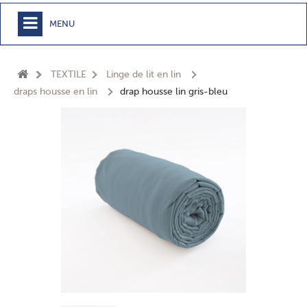
MENU
+
MEUBLE
TEXTILE
Linge de lit en lin
+
CHAMBRE
draps housse en lin
drap housse lin gris-bleu
+
TEXTILE
+
TABLE
+
CUISSON
+
BUANDERIE - SDB
+
ACCESSOIRES MAISON
+
JARDIN
+
EPICERIE
NOUVEAUTÉS