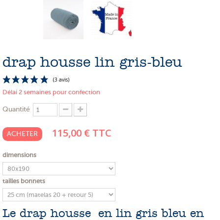
PROMOTIONS
NOS MATIERES
NOS ARTISANS
drap housse lin gris-bleu
NOS CLIENTS ONT DU TALENT
SLOW E-SHOP
Délai 2 semaines pour confection
A PROPOS
Quantité
LE SHOWROOM
115,00 €
TTC
ACHETER
dimensions
(3 avis)
tailles bonnets
Le drap housse en lin gris bleu en