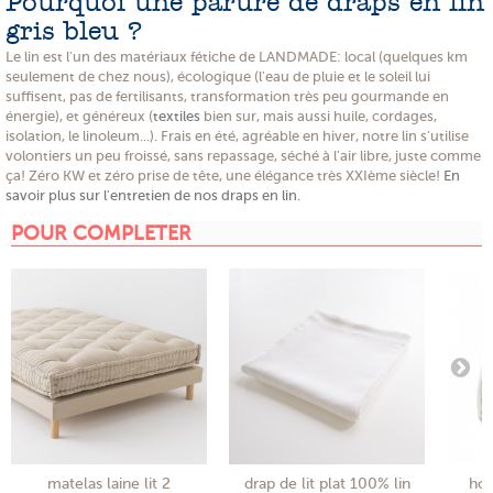
Pourquoi une parure de draps en lin
gris bleu ?
Le lin est l'un des matériaux fétiche de LANDMADE: local (quelques km
seulement de chez nous), écologique (l'eau de pluie et le soleil lui
suffisent, pas de fertilisants, transformation très peu gourmande en
énergie), et généreux (
textiles
bien sur, mais aussi huile, cordages,
isolation, le linoleum...). Frais en été, agréable en hiver, notre lin s'utilise
volontiers un peu froissé, sans repassage, séché à l'air libre, juste comme
ça! Zéro KW et zéro prise de tête, une élégance très XXIème siècle!
En
savoir plus sur l'entretien de nos draps en lin.
POUR COMPLETER
matelas laine lit 2
drap de lit plat 100% lin
hou