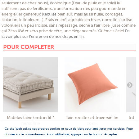
seulement de chez nous), écologique (l'eau de pluie et le soleil lui
suffisent, pas de fertilisants, transformation très peu gourmande en
énergie), et généreux (
textiles
bien sur, mais aussi huile, cordages,
isolation, le linoleum...). Frais en été, agréable en hiver, notre lin s'utilise
volontiers un peu froissé, sans repassage, séché à l'air libre, juste comme
ça! Zéro KW et zéro prise de tête, une élégance très XXIème siècle!
En
savoir plus sur l'entretien de nos draps en lin.
POUR COMPLETER
Matelas laine/coton lit 1
taie oreiller et traversin lin
lot 1
personne
corail
Ce site Web utilise ses propres cookies et ceux de tiers pour améliorer nos services. Pour
donner votre consentement à son utilisation, appuyez sur le bouton Accepter.