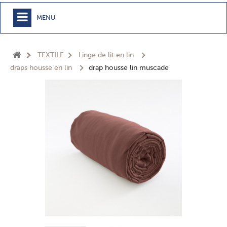
MENU
+
MEUBLE
TEXTILE
Linge de lit en lin
+
CHAMBRE
draps housse en lin
drap housse lin muscade
+
TEXTILE
+
TABLE
+
CUISSON
+
BUANDERIE - SDB
+
ACCESSOIRES MAISON
+
JARDIN
+
EPICERIE
NOUVEAUTÉS