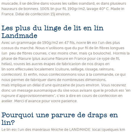
muscade, il se décline dans toutes les tailles standard, et dans plusieurs
hauteurs de bonnets. 100% lin pur fil, 190gr/m2, lavage 40° C. Made in
France. Délai de confection 15j environ.
Les plus du linge de lit en lin
Landmade
Avec un grammage de 190g/m2 en 47 fils, notre
lin
est l'un des plus
cossus du marché. Nous n'utilisons que du pur fil de lin fibres longues
(un peu de fibres courtes, c'est moins cher, mais ça bouloche). Hormis la
phase de filature (plus aucune filature en France pour ce type de fil,
hélas), toutes les autres étapes de fabrication de nos draps en
lin sont effectuées localement (culture, teillage, tissage, teinture,
confection). Et enfin, nous confectionnons tout à la commande, ce qui
nous permet de fabriquer dans de nombreuses dimensions,
mais implique un délai d'une quinzaine de jours environ. Vous recevrez
donc un message automatique du site vous avisant que le produit est "en
rupture d'approvisionnement", c'est à dire en cours de confection en
atelier. Merci d'avance pour votre patience.
Pourquoi une parure de draps en
lin?
Le lin est l'un des matériaux fétiche de LANDMADE: local (quelques km