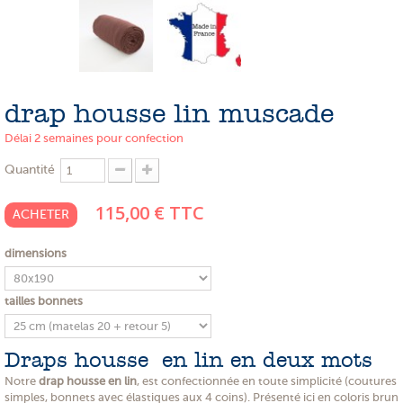
PROMOTIONS
NOS MATIERES
NOS ARTISANS
drap housse lin muscade
NOS CLIENTS ONT DU TALENT
Délai 2 semaines pour confection
SLOW E-SHOP
Quantité
A PROPOS
115,00 €
TTC
ACHETER
LE SHOWROOM
dimensions
tailles bonnets
Draps housse en lin en deux mots
Notre
drap housse en lin
, est confectionnée en toute simplicité (coutures
simples, bonnets avec élastiques aux 4 coins). Présenté ici en coloris brun