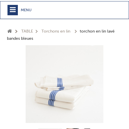
MENU
+
MEUBLE
TABLE
Torchons en lin
torchon en lin lavé
+
CHAMBRE
bandes bleues
+
TEXTILE
+
TABLE
+
CUISSON
+
BUANDERIE - SDB
+
ACCESSOIRES MAISON
+
JARDIN
+
EPICERIE
NOUVEAUTÉS