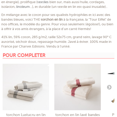
en énergie), prolifique (
textiles
bien sur, mais aussi huile, cordages,
isolation,
linoleum
...), et durable (un textile en lin est quasi inusable)..
En mélange avec le coton pour ses qualités hydrophiles et ici avec des
bandes bleues, voici THE
torchon en lin
à la française, la "Tour Eiffel" de
nos offices, le modèle du genre. Pour vous seulement (égoïste!), ou bien
à offrir à vos amis étrangers, à la place d'un carré Hermès!
41% lin, 59% coton, 285 g/m2, taille 52x75 cm, grand teint, lavage 90° C
autorisé, séchoir doux, repassage humide. Javel à éviter. 100% made in
France par Charvet Editions. Vendu à l'unité.
POUR COMPLETER
torchon Lustucru en lin
torchon en lin lavé bandes
Pl