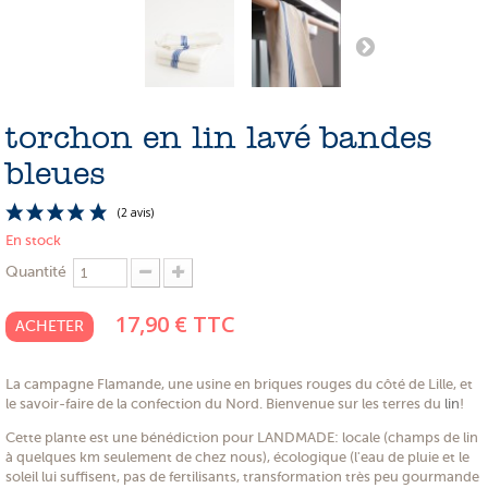
PROMOTIONS
NOS MATIERES
NOS ARTISANS
torchon en lin lavé bandes
NOS CLIENTS ONT DU TALENT
bleues
SLOW E-SHOP
En stock
A PROPOS
Quantité
LE SHOWROOM
17,90 €
TTC
ACHETER
La campagne Flamande, une usine en briques rouges du côté de Lille, et
le savoir-faire de la confection du Nord. Bienvenue sur les terres du
lin
!
(2 avis)
Cette plante est une bénédiction pour LANDMADE: locale (champs de lin
à quelques km seulement de chez nous), écologique (l'eau de pluie et le
soleil lui suffisent, pas de fertilisants, transformation très peu gourmande