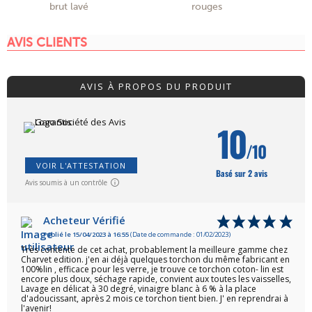
brut lavé
rouges
p
AVIS CLIENTS
AVIS À PROPOS DU PRODUIT
10
/10
VOIR L'ATTESTATION
Basé sur 2 avis
Avis soumis à un contrôle
Acheteur Vérifié
Publié le 15/04/2023 à 16:55
(Date de commande : 01/02/2023)
Très contente de cet achat, probablement la meilleure gamme chez
Charvet edition. j'en ai déjà quelques torchon du même fabricant en
100%lin , efficace pour les verre, je trouve ce torchon coton- lin est
encore plus doux, séchage rapide, convient aux toutes les vaisselles,
Lavage en délicat à 30 degré, vinaigre blanc à 6 % à la place
d'adoucissant, après 2 mois ce torchon tient bien. J' en reprendrai à
l'avenir!