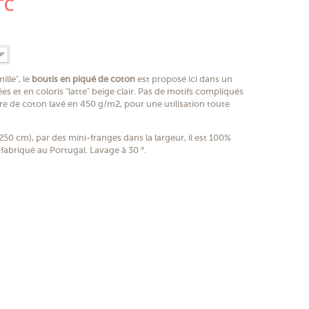
TC
lle", le
boutis en piqué de coton
est proposé ici dans un
ées et en coloris "latte" beige clair. Pas de motifs compliqués
re de coton lavé en 450 g/m2, pour une utilisation toute
250 cm), par des mini-franges dans la largeur, il est 100%
fabriqué au Portugal. Lavage à 30 °.