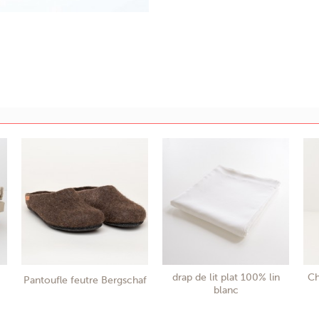
drap de lit plat 100% lin
Ch
Pantoufle feutre Bergschaf
blanc